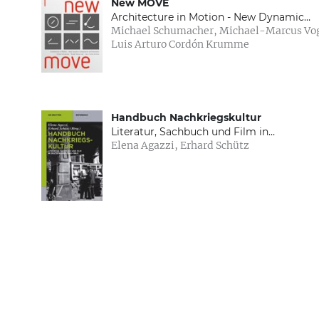
New MOVE
Architecture in Motion - New Dynamic
Michael Schumacher, Michael-Marcus Vogt,
Components and Elements
Luis Arturo Cordón Krumme
Handbuch Nachkriegskultur
Literatur, Sachbuch und Film in
Elena Agazzi, Erhard Schütz
Deutschland (1945–1962)