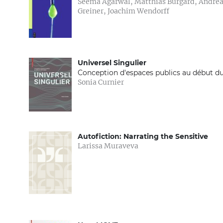
Seema Agarwal, Matthias Burgard, Andreas
Greiner, Joachim Wendorff
Universel Singulier
Conception d'espaces publics au début d
Sonia Curnier
XXIe siècle
Autofiction: Narrating the Sensitive
Larissa Muraveva