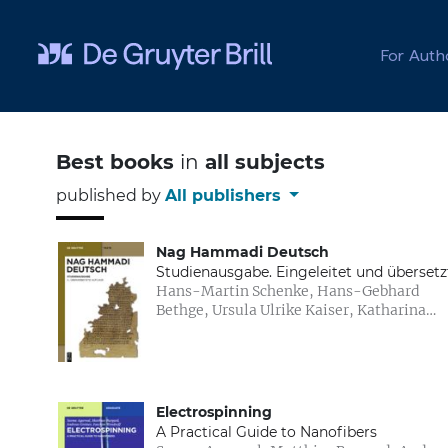
Skip to main content
For Auth
Best books
in
all subjects
published by
All publishers
Nag Hammadi Deutsch
Studienausgabe. Eingeleitet und übersetz
Hans-Martin Schenke, Hans-Gebhard
von Mitgliedern des Berliner Arbeitskreis
Bethge, Ursula Ulrike Kaiser, Katharina
für Koptisch-Gnostische Schriften
Schwarz
Electrospinning
A Practical Guide to Nanofibers