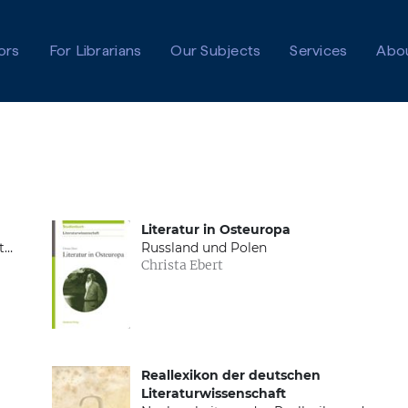
ors
For Librarians
Our Subjects
Services
Abo
Literatur in Osteuropa
t
Russland und Polen
Christa Ebert
es
Reallexikon der deutschen
Literaturwissenschaft