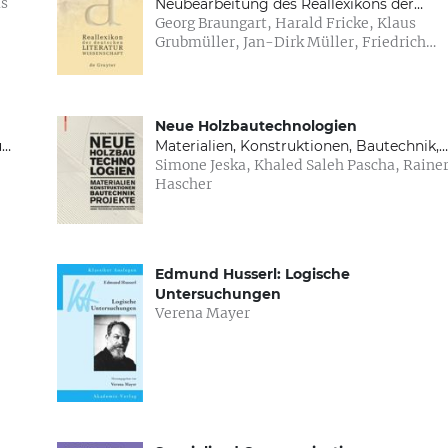
Neubearbeitung des Reallexikons der
Georg Braungart, Harald Fricke, Klaus
deutschen Literaturgeschichte. Bd. I: A – G
Grubmüller, Jan-Dirk Müller, Friedrich
Bd. II: H – O. Bd III: P – Z
Vollhardt, Klaus Weimar
Neue Holzbautechnologien
u
Materialien, Konstruktionen, Bautechnik,
Simone Jeska, Khaled Saleh Pascha, Rainer
Projekte
Hascher
Edmund Husserl: Logische
Untersuchungen
Verena Mayer