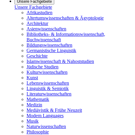
Unsere Fachgebiete
Unsere Fachgebiete
Afrikastudien
Altertumswissenschaften & Ägyptologie
Architektur
Asienwissenschaften
Bibliotheks- & Informationswissenschaft,
Buchwissenschaft
Bildungswissenschaften
Germanistische Linguistik
Geschichte
Islamwissenschaft & Nahoststudien
Jüdische Studien
Kulturwissenschaften
Kunst
Lebenswissenschaften
Linguistik & Semiotik
Literaturwissenschaften
Mathematik
Medizin
Mediävistik & Frühe Neuzeit
Modern Languages
Musik
Naturwissenschaften
Philosophie