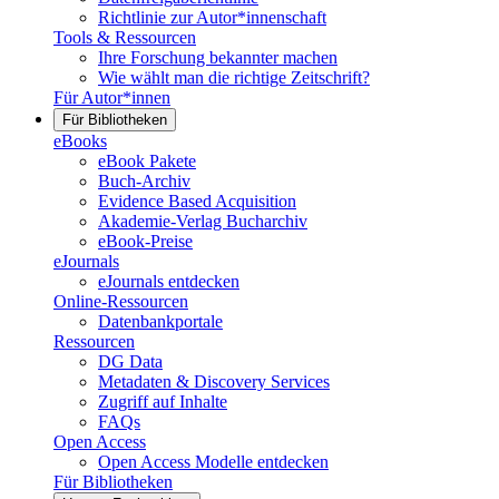
Richtlinie zur Autor*innenschaft
Tools & Ressourcen
Ihre Forschung bekannter machen
Wie wählt man die richtige Zeitschrift?
Für Autor*innen
Für Bibliotheken
eBooks
eBook Pakete
Buch-Archiv
Evidence Based Acquisition
Akademie-Verlag Bucharchiv
eBook-Preise
eJournals
eJournals entdecken
Online-Ressourcen
Datenbankportale
Ressourcen
DG Data
Metadaten & Discovery Services
Zugriff auf Inhalte
FAQs
Open Access
Open Access Modelle entdecken
Für Bibliotheken