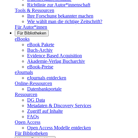
Richtlinie zur Autor*innenschaft
Tools & Ressourcen
Ihre Forschung bekannter machen
Wie wählt man die richtige Zeitschrift?
Für Autor*innen
Für Bibliotheken
eBooks
eBook Pakete
Buch-Archiv
Evidence Based Acquisition
Akademie-Verlag Bucharchiv
eBook-Preise
eJournals
eJournals entdecken
Online-Ressourcen
Datenbankportale
Ressourcen
DG Data
Metadaten & Discovery Services
Zugriff auf Inhalte
FAQs
Open Access
Open Access Modelle entdecken
Für Bibliotheken