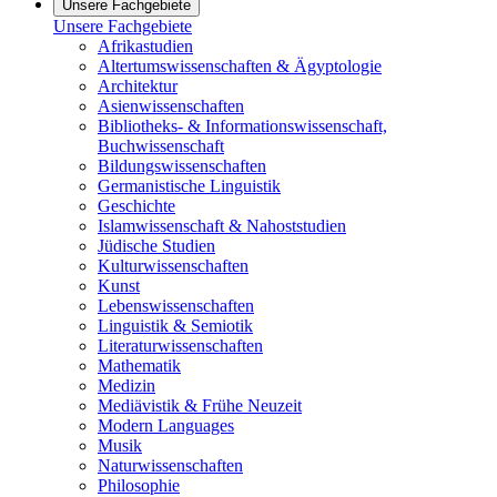
Unsere Fachgebiete
Unsere Fachgebiete
Afrikastudien
Altertumswissenschaften & Ägyptologie
Architektur
Asienwissenschaften
Bibliotheks- & Informationswissenschaft,
Buchwissenschaft
Bildungswissenschaften
Germanistische Linguistik
Geschichte
Islamwissenschaft & Nahoststudien
Jüdische Studien
Kulturwissenschaften
Kunst
Lebenswissenschaften
Linguistik & Semiotik
Literaturwissenschaften
Mathematik
Medizin
Mediävistik & Frühe Neuzeit
Modern Languages
Musik
Naturwissenschaften
Philosophie