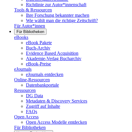
Richtlinie zur Autor*innenschaft
Tools & Ressourcen
Ihre Forschung bekannter machen
Wie wählt man die richtige Zeitschrift?
Für Autor*innen
Für Bibliotheken
eBooks
eBook Pakete
Buch-Archiv
Evidence Based Acquisition
Akademie-Verlag Bucharchiv
eBook-Preise
eJournals
eJournals entdecken
Online-Ressourcen
Datenbankportale
Ressourcen
DG Data
Metadaten & Discovery Services
Zugriff auf Inhalte
FAQs
Open Access
Open Access Modelle entdecken
Für Bibliotheken