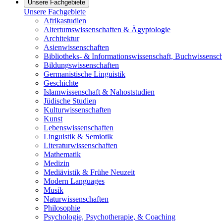
Unsere Fachgebiete
Unsere Fachgebiete
Afrikastudien
Altertumswissenschaften & Ägyptologie
Architektur
Asienwissenschaften
Bibliotheks- & Informationswissenschaft, Buchwissensch
Bildungswissenschaften
Germanistische Linguistik
Geschichte
Islamwissenschaft & Nahoststudien
Jüdische Studien
Kulturwissenschaften
Kunst
Lebenswissenschaften
Linguistik & Semiotik
Literaturwissenschaften
Mathematik
Medizin
Mediävistik & Frühe Neuzeit
Modern Languages
Musik
Naturwissenschaften
Philosophie
Psychologie, Psychotherapie, & Coaching