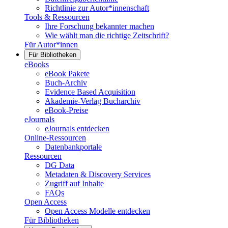
Richtlinie zur Autor*innenschaft
Tools & Ressourcen
Ihre Forschung bekannter machen
Wie wählt man die richtige Zeitschrift?
Für Autor*innen
Für Bibliotheken
eBooks
eBook Pakete
Buch-Archiv
Evidence Based Acquisition
Akademie-Verlag Bucharchiv
eBook-Preise
eJournals
eJournals entdecken
Online-Ressourcen
Datenbankportale
Ressourcen
DG Data
Metadaten & Discovery Services
Zugriff auf Inhalte
FAQs
Open Access
Open Access Modelle entdecken
Für Bibliotheken