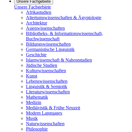
Unsere Fachgebiete
Unsere Fachgebiete
Afrikastudien
Altertumswissenschaften & Ägyptologie
Architektur
Asienwissenschaften
Bibliotheks- & Informationswissenschaft,
Buchwissenschaft
Bildungswissenschaften
Germanistische Linguistik
Geschichte
Islamwissenschaft & Nahoststudien
Jüdische Studien
Kulturwissenschaften
Kunst
Lebenswissenschaften
Linguistik & Semiotik
Literaturwissenschaften
Mathematik
Medizin
Mediävistik & Frühe Neuzeit
Modern Languages
Musik
Naturwissenschaften
Philosophie