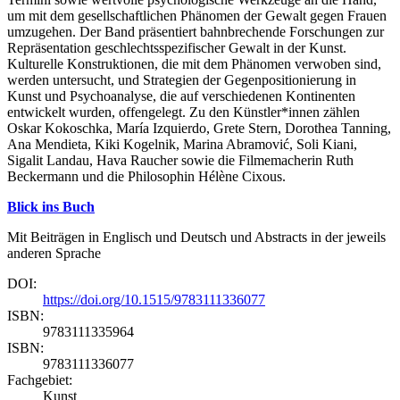
um mit dem gesellschaftlichen Phänomen der Gewalt gegen Frauen
umzugehen. Der Band präsentiert bahnbrechende Forschungen zur
Repräsentation geschlechtsspezifischer Gewalt in der Kunst.
Kulturelle Konstruktionen, die mit dem Phänomen verwoben sind,
werden untersucht, und Strategien der Gegenpositionierung in
Kunst und Psychoanalyse, die auf verschiedenen Kontinenten
entwickelt wurden, offengelegt. Zu den Künstler*innen zählen
Oskar Kokoschka, María Izquierdo, Grete Stern, Dorothea Tanning,
Ana Mendieta, Kiki Kogelnik, Marina Abramović, Soli Kiani,
Sigalit Landau, Hava Raucher sowie die Filmemacherin Ruth
Beckermann und die Philosophin Hélène Cixous.
Blick ins Buch
Mit Beiträgen in Englisch und Deutsch und Abstracts in der jeweils
anderen Sprache
DOI:
https://doi.org/10.1515/9783111336077
ISBN:
9783111335964
ISBN:
9783111336077
Fachgebiet:
Kunst