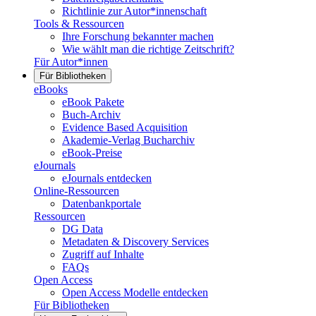
Richtlinie zur Autor*innenschaft
Tools & Ressourcen
Ihre Forschung bekannter machen
Wie wählt man die richtige Zeitschrift?
Für Autor*innen
Für Bibliotheken
eBooks
eBook Pakete
Buch-Archiv
Evidence Based Acquisition
Akademie-Verlag Bucharchiv
eBook-Preise
eJournals
eJournals entdecken
Online-Ressourcen
Datenbankportale
Ressourcen
DG Data
Metadaten & Discovery Services
Zugriff auf Inhalte
FAQs
Open Access
Open Access Modelle entdecken
Für Bibliotheken