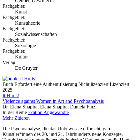
Gender, Geschlecht
Fachgebiet:
Kunst
Fachgebiet:
Kunsttheorie
Fachgebiet:
Sozialwissenschaften
Fachgebiet:
Soziologie
Fachgebiet:
Kultur
Verlag:
De Gruyter
Buch
Erfordert eine Authentifizierung
Nicht lizenziert
Lizenziert
2025
It Hurts!
Violence against Women in Art and Psychoanalysis
Dr. Elena Shapira, Elana Shapira, Daniela Finzi
In der Reihe
Edition Angewandte
Mehr
Zitieren
Die Psychoanalyse, die das Unbewusste erforscht, gab
Künstler*innen des 20. und 21. Jahrhunderts neue Konzepte,
Termini sowie wertvolle psychologische Werkzeuge an die Hand,