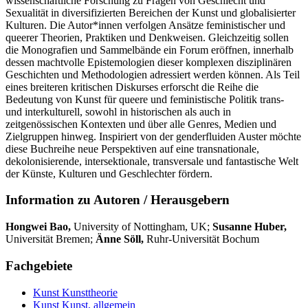
wissenschaftliche Forschung zu Fragen von Geschlecht und
Sexualität in diversifizierten Bereichen der Kunst und globalisierter
Kulturen. Die Autor*innen verfolgen Ansätze feministischer und
queerer Theorien, Praktiken und Denkweisen. Gleichzeitig sollen
die Monografien und Sammelbände ein Forum eröffnen, innerhalb
dessen machtvolle Epistemologien dieser komplexen disziplinären
Geschichten und Methodologien adressiert werden können. Als Teil
eines breiteren kritischen Diskurses erforscht die Reihe die
Bedeutung von Kunst für queere und feministische Politik trans-
und interkulturell, sowohl in historischen als auch in
zeitgenössischen Kontexten und über alle Genres, Medien und
Zielgruppen hinweg. Inspiriert von der genderfluiden Auster möchte
diese Buchreihe neue Perspektiven auf eine transnationale,
dekolonisierende, intersektionale, transversale und fantastische Welt
der Künste, Kulturen und Geschlechter fördern.
Information zu Autoren / Herausgebern
Hongwei Bao,
University of Nottingham, UK;
Susanne Huber,
Universität Bremen;
Änne Söll,
Ruhr-Universität Bochum
Fachgebiete
Kunst
Kunsttheorie
Kunst
Kunst, allgemein