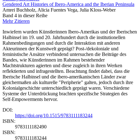
Gendered Art Histories of Ibero-America and the Iberian Peninsula
Amrei Buchholz, Alicia Fuentes Vega, Julia Kloss-Weber
Band 4 in dieser Reihe
Mehr
Zitieren
Inwiefern wurden Künstlerinnen Ibero-Amerikas und der Iberischen
Halbinsel im 19. und 20. Jahrhundert durch die institutionellen
Rahmenbedingungen und durch die Interaktion mit anderen
Akteurinnen der Kunstwelt geprägt? Post-/dekoloniale und
feministische Ansätze verbindend untersuchen die Beiträge des
Bandes, wie Künstlerinnen im Rahmen bestehender
Machtstrukturen agierten und diese zugleich in ihren Werken
reflektierten und infragestellten. Beachtung findet dabei, dass die
Iberische Halbinsel und die ibero-amerikanischen Länder zwar
gleichermaßen als kulturelle "Peripherie" galten, jedoch durch ihre
Kolonialgeschichte unterschiedlich geprägt waren. Verschiedene
Systeme der Unterdrückung brachten spezifische Strategien des
Self-Empowerments hervor.
DOI:
https://doi.org/10.1515/9783111183244
ISBN:
9783111182490
ISBN:
9783111183244