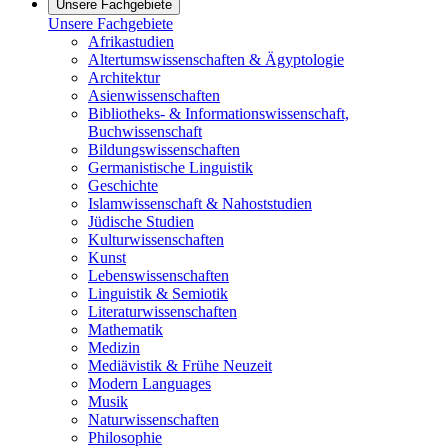
Unsere Fachgebiete
Unsere Fachgebiete
Afrikastudien
Altertumswissenschaften & Ägyptologie
Architektur
Asienwissenschaften
Bibliotheks- & Informationswissenschaft,
Buchwissenschaft
Bildungswissenschaften
Germanistische Linguistik
Geschichte
Islamwissenschaft & Nahoststudien
Jüdische Studien
Kulturwissenschaften
Kunst
Lebenswissenschaften
Linguistik & Semiotik
Literaturwissenschaften
Mathematik
Medizin
Mediävistik & Frühe Neuzeit
Modern Languages
Musik
Naturwissenschaften
Philosophie