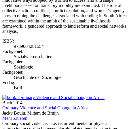
innovative ways adopted by women to access land and shape
livelihoods based on transitory mobility are examined. The role of
collective action, conflicts, conflict resolution, and women’s agency
in overcoming the challenges associated with trading in South Africa
are examined within the ambit of the sustainable livelihoods
framework, a gendered approach to land reform and social networks
analysis.
ISBN:
9789004281554
Fachgebiet:
Sozialwissenschaften
Fachgebiet:
Soziologie
Fachgebiet:
Geschichte der Soziologie
Verlag:
Brill
Buch
2014
Ordinary Violence and Social Change in Africa
Jacky Bouju, Mirjam de Bruijn
Mehr
Zitieren
Ordinary social violence, - i.e. recurrent mental or physical
aggression occurring between closely related people - structures