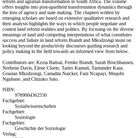
reform and agrarian transformation in South Africa. The volume
offers insights into post-apartheid transformation dynamics through
the lens of agency and state making. The chapters written by
emerging scholars are based on extensive qualitative research and
their analysis highlights the ways in which people negotiate and
contest land reform realities and politics. By focusing on the diverse
meanings of land and competing interpretations of what constitutes
success and failure in land reform Brandt and Mkodzongi insist on
looking beyond the productivity discourses guiding research and
policy making in the field towards an informed view from below.
Contributors are: Kezia Batisai, Femke Brandt, Sarah Bruchhausen,
Nerhene Davis, Elene Cloete, Tariro Kamuti, Tarminder Kaur,
Grasian Mkodzongi, Camalita Naicker, Fani Ncapayi, Mnqobi
Ngubane, and Chizuko Sato.
ISBN:
9789004362550
Fachgebiet:
Sozialwissenschaften
Fachgebiet:
Soziologie
Fachgebiet:
Geschichte der Soziologie
Verlag: