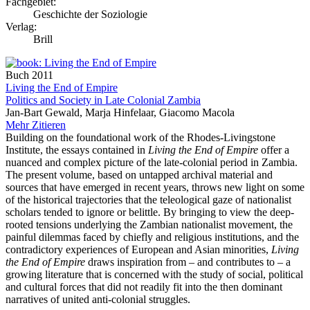
Fachgebiet:
Geschichte der Soziologie
Verlag:
Brill
Buch
2011
Living the End of Empire
Politics and Society in Late Colonial Zambia
Jan-Bart Gewald, Marja Hinfelaar, Giacomo Macola
Mehr
Zitieren
Building on the foundational work of the Rhodes-Livingstone
Institute, the essays contained in
Living the End of Empire
offer a
nuanced and complex picture of the late-colonial period in Zambia.
The present volume, based on untapped archival material and
sources that have emerged in recent years, throws new light on some
of the historical trajectories that the teleological gaze of nationalist
scholars tended to ignore or belittle. By bringing to view the deep-
rooted tensions underlying the Zambian nationalist movement, the
painful dilemmas faced by chiefly and religious institutions, and the
contradictory experiences of European and Asian minorities,
Living
the End of Empire
draws inspiration from – and contributes to – a
growing literature that is concerned with the study of social, political
and cultural forces that did not readily fit into the then dominant
narratives of united anti-colonial struggles.