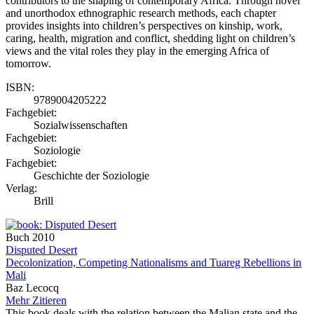
contributors to the shaping of contemporary Africa. Through novel
and unorthodox ethnographic research methods, each chapter
provides insights into children’s perspectives on kinship, work,
caring, health, migration and conflict, shedding light on children’s
views and the vital roles they play in the emerging Africa of
tomorrow.
ISBN:
9789004205222
Fachgebiet:
Sozialwissenschaften
Fachgebiet:
Soziologie
Fachgebiet:
Geschichte der Soziologie
Verlag:
Brill
Buch
2010
Disputed Desert
Decolonization, Competing Nationalisms and Tuareg Rebellions in
Mali
Baz Lecocq
Mehr
Zitieren
This book deals with the relation between the Malian state and the