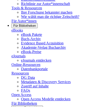
Richtlinie zur Autor*innenschaft
Tools & Ressourcen
Ihre Forschung bekannter machen
Wie wählt man die richtige Zeitschrift?
Für Autor*innen
Für Bibliotheken
eBooks
eBook Pakete
Buch-Archiv
Evidence Based Acquisition
Akademie-Verlag Bucharchiv
eBook-Preise
eJournals
eJournals entdecken
Online-Ressourcen
Datenbankportale
Ressourcen
DG Data
Metadaten & Discovery Services
Zugriff auf Inhalte
FAQs
Open Access
Open Access Modelle entdecken
Für Bibliotheken