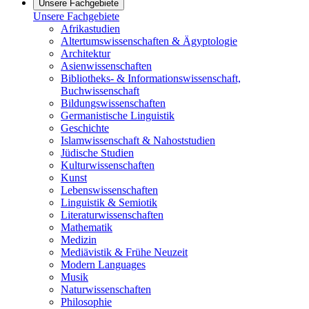
Unsere Fachgebiete
Unsere Fachgebiete
Afrikastudien
Altertumswissenschaften & Ägyptologie
Architektur
Asienwissenschaften
Bibliotheks- & Informationswissenschaft,
Buchwissenschaft
Bildungswissenschaften
Germanistische Linguistik
Geschichte
Islamwissenschaft & Nahoststudien
Jüdische Studien
Kulturwissenschaften
Kunst
Lebenswissenschaften
Linguistik & Semiotik
Literaturwissenschaften
Mathematik
Medizin
Mediävistik & Frühe Neuzeit
Modern Languages
Musik
Naturwissenschaften
Philosophie