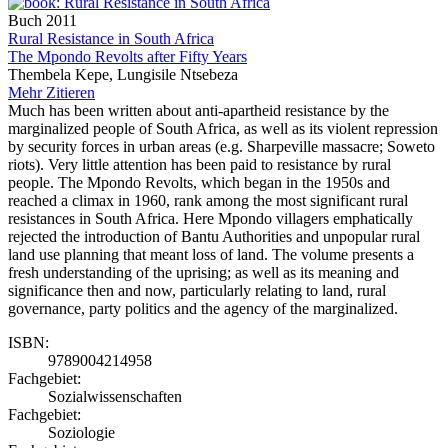
Buch
2011
Rural Resistance in South Africa
The Mpondo Revolts after Fifty Years
Thembela Kepe, Lungisile Ntsebeza
Mehr
Zitieren
Much has been written about anti-apartheid resistance by the
marginalized people of South Africa, as well as its violent repression
by security forces in urban areas (e.g. Sharpeville massacre; Soweto
riots). Very little attention has been paid to resistance by rural
people. The Mpondo Revolts, which began in the 1950s and
reached a climax in 1960, rank among the most significant rural
resistances in South Africa. Here Mpondo villagers emphatically
rejected the introduction of Bantu Authorities and unpopular rural
land use planning that meant loss of land. The volume presents a
fresh understanding of the uprising; as well as its meaning and
significance then and now, particularly relating to land, rural
governance, party politics and the agency of the marginalized.
ISBN:
9789004214958
Fachgebiet:
Sozialwissenschaften
Fachgebiet:
Soziologie