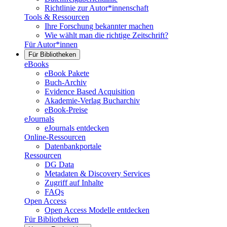
Richtlinie zur Autor*innenschaft
Tools & Ressourcen
Ihre Forschung bekannter machen
Wie wählt man die richtige Zeitschrift?
Für Autor*innen
Für Bibliotheken
eBooks
eBook Pakete
Buch-Archiv
Evidence Based Acquisition
Akademie-Verlag Bucharchiv
eBook-Preise
eJournals
eJournals entdecken
Online-Ressourcen
Datenbankportale
Ressourcen
DG Data
Metadaten & Discovery Services
Zugriff auf Inhalte
FAQs
Open Access
Open Access Modelle entdecken
Für Bibliotheken