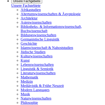
Unsere Fachgebiete
Unsere Fachgebiete
Afrikastudien
Altertumswissenschaften & Ägyptologie
Architektur
Asienwissenschaften
Bibliotheks- & Informationswissenschaft,
Buchwissenschaft
Bildungswissenschaften
Germanistische Linguistik
Geschichte
Islamwissenschaft & Nahoststudien
Jüdische Studien
Kulturwissenschaften
Kunst
Lebenswissenschaften
Linguistik & Semiotik
Literaturwissenschaften
Mathematik
Medizin
Mediävistik & Frühe Neuzeit
Modern Languages
Musik
Naturwissenschaften
Philosophie