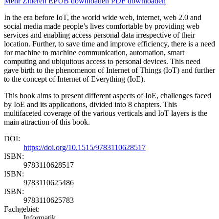
Mehr
Zitieren
EPUB downloaden
PDF downloaden
In the era before IoT, the world wide web, internet, web 2.0 and
social media made people’s lives comfortable by providing web
services and enabling access personal data irrespective of their
location. Further, to save time and improve efficiency, there is a need
for machine to machine communication, automation, smart
computing and ubiquitous access to personal devices. This need
gave birth to the phenomenon of Internet of Things (IoT) and further
to the concept of Internet of Everything (IoE).
This book aims to present different aspects of IoE, challenges faced
by IoE and its applications, divided into 8 chapters. This
multifaceted coverage of the various verticals and IoT layers is the
main attraction of this book.
DOI:
https://doi.org/10.1515/9783110628517
ISBN:
9783110628517
ISBN:
9783110625486
ISBN:
9783110625783
Fachgebiet:
Informatik