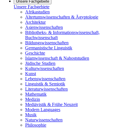
Unsere Fachgebiete
Unsere Fachgebiete
Afrikastudien
Altertumswissenschaften & Ägyptologie
Architektur
Asienwissenschaften
Bibliotheks- & Informationswissenschaft,
Buchwissenschaft
Bildungswissenschaften
Germanistische Linguistik
Geschichte
Islamwissenschaft & Nahoststudien
Jüdische Studien
Kulturwissenschaften
Kunst
Lebenswissenschaften
Linguistik & Semiotik
Literaturwissenschaften
Mathematik
Medizin
Mediävistik & Frühe Neuzeit
Modern Languages
Musik
Naturwissenschaften
Philosophie