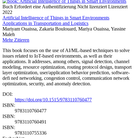
Buch
Erfordert eine Authentifizierung
Nicht lizenziert
Lizenziert
2022
Artificial Intelligence of Things in Smart Environments
Applications in Transportation and Logistics
Mariyam Ouaissa, Zakaria Boulouard, Mariya Ouaissa, Yassine
Maleh
Mehr
Zitieren
This book focuses on the use of AI/ML-based techniques to solve
issues related to IoT-based environments, as well as their
applications. It addresses, among others, signal detection, channel
modeling, resource optimization, routing protocol design, transport
layer optimization, user/application behavior prediction, software-
defi ned networking, congestion control, communication network
optimization, security, and anomaly detection.
DOI:
https://doi.org/10.1515/9783110760477
ISBN:
9783110760477
ISBN:
9783110760491
ISBN:
9783110755336