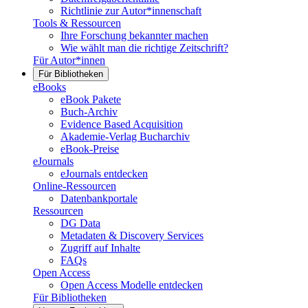
Richtlinie zur Autor*innenschaft
Tools & Ressourcen
Ihre Forschung bekannter machen
Wie wählt man die richtige Zeitschrift?
Für Autor*innen
Für Bibliotheken
eBooks
eBook Pakete
Buch-Archiv
Evidence Based Acquisition
Akademie-Verlag Bucharchiv
eBook-Preise
eJournals
eJournals entdecken
Online-Ressourcen
Datenbankportale
Ressourcen
DG Data
Metadaten & Discovery Services
Zugriff auf Inhalte
FAQs
Open Access
Open Access Modelle entdecken
Für Bibliotheken