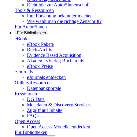
Richtlinie zur Autor*innenschaft
Tools & Ressourcen
Ihre Forschung bekannter machen
Wie wählt man die richtige Zeitschrift?
Für Autor*innen
Für Bibliotheken
eBooks
eBook Pakete
Buch-Archiv
Evidence Based Acquisition
Akademie-Verlag Bucharchiv
eBook-Preise
eJournals
eJournals entdecken
Online-Ressourcen
Datenbankportale
Ressourcen
DG Data
Metadaten & Discovery Services
Zugriff auf Inhalte
FAQs
Open Access
Open Access Modelle entdecken
Für Bibliotheken