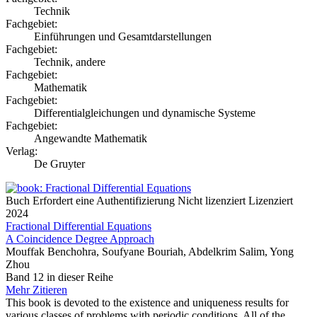
Technik
Fachgebiet:
Einführungen und Gesamtdarstellungen
Fachgebiet:
Technik, andere
Fachgebiet:
Mathematik
Fachgebiet:
Differentialgleichungen und dynamische Systeme
Fachgebiet:
Angewandte Mathematik
Verlag:
De Gruyter
Buch
Erfordert eine Authentifizierung
Nicht lizenziert
Lizenziert
2024
Fractional Differential Equations
A Coincidence Degree Approach
Mouffak Benchohra, Soufyane Bouriah, Abdelkrim Salim, Yong
Zhou
Band 12 in dieser Reihe
Mehr
Zitieren
This book is devoted to the existence and uniqueness results for
various classes of problems with periodic conditions. All of the