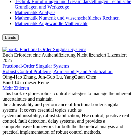
Technik
Einführungen und Gesamtdarstellungen
Technische
Grundlagen und Werkzeuge
Mathematik
Analysis
Mathematik
Numerik und wissenschaftliches Rechnen
Mathematik
Angewandte Mathematik
Bände
Buch
Erfordert eine Authentifizierung
Nicht lizenziert
Lizenziert
2025
Fractional-Order Singular Systems
Robust Control Problems, Admissibility and Stabilization
Qing-Hao Zhang, Jun-Guo Lu, YangQuan Chen
Band 14 in dieser Reihe
Mehr
Zitieren
This book explores robust control strategies to manage the inherent
uncertainties and maintain
the admissibility and performance of fractional-order singular
systems. It covers essential topics such as
system admissibility, robust stabilization, H∞ control, positive real
control, fault detection, delay systems, and provides a
comprehensive framework for both the theoretical analysis and
practical implementation of robust control methods.