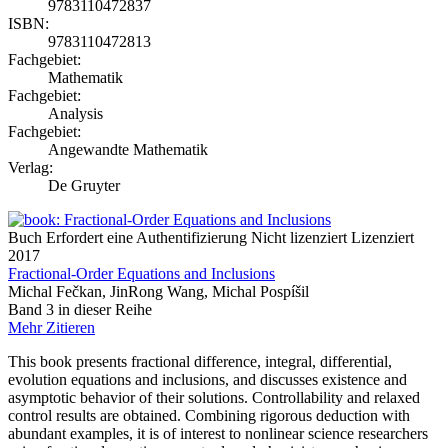
9783110472837
ISBN:
9783110472813
Fachgebiet:
Mathematik
Fachgebiet:
Analysis
Fachgebiet:
Angewandte Mathematik
Verlag:
De Gruyter
Buch
Erfordert eine Authentifizierung
Nicht lizenziert
Lizenziert
2017
Fractional-Order Equations and Inclusions
Michal Fečkan, JinRong Wang, Michal Pospíšil
Band 3 in dieser Reihe
Mehr
Zitieren
This book presents fractional difference, integral, differential,
evolution equations and inclusions, and discusses existence and
asymptotic behavior of their solutions. Controllability and relaxed
control results are obtained. Combining rigorous deduction with
abundant examples, it is of interest to nonlinear science researchers