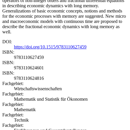
operators of non-integer orders and fractional differential equations
in describing economic dynamics with long memory.
Generalizations of basic economic concepts, notions and methods
for the economic processes with memory are suggested. New micro
and macroeconomic models with continuous time are proposed to
describe the fractional economic dynamics with long memory as
well.
DOI:
https://doi.org/10.1515/9783110627459
ISBN:
9783110627459
ISBN:
9783110624601
ISBN:
9783110624816
Fachgebiet:
Wirtschaftswissenschaften
Fachgebiet:
Mathematik und Statistik für Ökonomen
Fachgebiet:
Mathematik
Fachgebiet:
Technik
Fachgebiet: