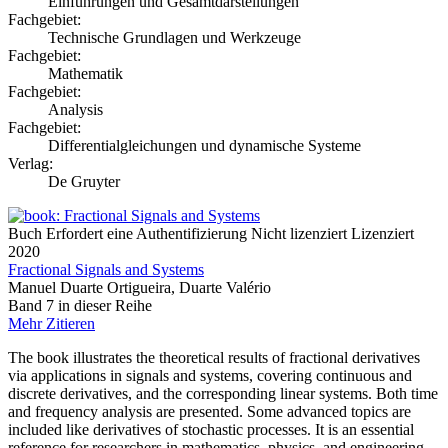
Einführungen und Gesamtdarstellungen
Fachgebiet:
Technische Grundlagen und Werkzeuge
Fachgebiet:
Mathematik
Fachgebiet:
Analysis
Fachgebiet:
Differentialgleichungen und dynamische Systeme
Verlag:
De Gruyter
Buch
Erfordert eine Authentifizierung
Nicht lizenziert
Lizenziert
2020
Fractional Signals and Systems
Manuel Duarte Ortigueira, Duarte Valério
Band 7 in dieser Reihe
Mehr
Zitieren
The book illustrates the theoretical results of fractional derivatives
via applications in signals and systems, covering continuous and
discrete derivatives, and the corresponding linear systems. Both time
and frequency analysis are presented. Some advanced topics are
included like derivatives of stochastic processes. It is an essential
reference for researchers in mathematics, physics, and engineering.