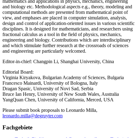
mathematics and applications in physics, mechanics, engineering
and biology etc. Methodological aspects e.g., theory, modeling and
computational methods are presented from mathematical point of
view, and emphases are placed in computer simulation, analysis,
design and control of application-oriented issues in various scientific
disciplines. It is designed for mathematicians, and researchers using
fractional calculus as a tool in the field of physics, mechanics,
engineering and biology. Contributions which are interdisciplinary
and which stimulate further research at the crossroads of sciences
and engineering are particularly welcomed.
Editor-in-chief: Changpin Li, Shanghai University, China
Editorial Board:
Virginia Kiryakova, Bulgarian Academy of Sciences, Bulgaria
Francesco Mainardi, University of Bologna, Italy
Dragan Spasic, University of Novi Sad, Serbia
Bruce Ian Henry, University of New South Wales, Australia
YangQuan Chen, University of California, Merced, USA
Please submit book proposals to Leonardo Milla,
leonardo.milla@degruyter.com
Fachgebiete