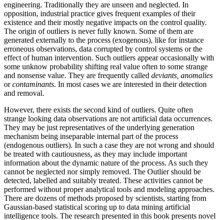
engineering. Traditionally they are unseen and neglected. In
opposition, industrial practice gives frequent examples of their
existence and their mostly negative impacts on the control quality.
The origin of outliers is never fully known. Some of them are
generated externally to the process (exogenous), like for instance
erroneous observations, data corrupted by control systems or the
effect of human intervention. Such outliers appear occasionally with
some unknow probability shifting real value often to some strange
and nonsense value. They are frequently called
deviants, anomalies
or
contaminants
. In most cases we are interested in their detection
and removal.
However, there exists the second kind of outliers. Quite often
strange looking data observations are not artificial data occurrences.
They may be just representatives of the underlying generation
mechanism being inseparable internal part of the process
(endogenous outliers). In such a case they are not wrong and should
be treated with cautiousness, as they may include important
information about the dynamic nature of the process. As such they
cannot be neglected nor simply removed. The Outlier should be
detected, labelled and suitably treated. These activities cannot be
performed without proper analytical tools and modeling approaches.
There are dozens of methods proposed by scientists, starting from
Gaussian-based statistical scoring up to data mining artificial
intelligence tools. The research presented in this book presents novel