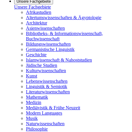
Unsere Fachgebiete
Unsere Fachgebiete
Afrikastudien
Altertumswissenschaften & Ägyptologie
Architektur
Asienwissenschaften
Bibliotheks- & Informationswissenschaft,
Buchwissenschaft
Bildungswissenschaften
Germanistische Linguistik
Geschichte
Islamwissenschaft & Nahoststudien
Jüdische Studien
Kulturwissenschaften
Kunst
Lebenswissenschaften
Linguistik & Semiotik
Literaturwissenschaften
Mathematik
Medizin
Mediävistik & Frühe Neuzeit
Modern Languages
Musik
Naturwissenschaften
Philosophie