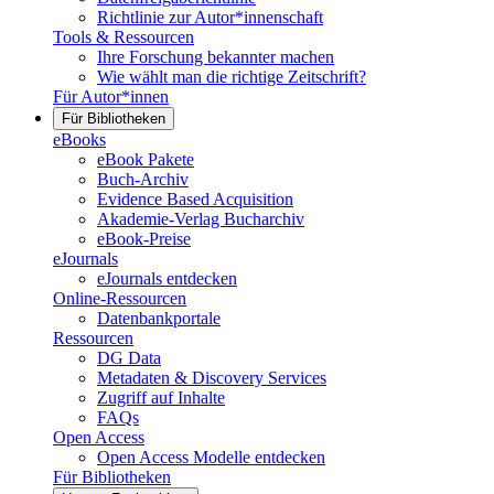
Richtlinie zur Autor*innenschaft
Tools & Ressourcen
Ihre Forschung bekannter machen
Wie wählt man die richtige Zeitschrift?
Für Autor*innen
Für Bibliotheken
eBooks
eBook Pakete
Buch-Archiv
Evidence Based Acquisition
Akademie-Verlag Bucharchiv
eBook-Preise
eJournals
eJournals entdecken
Online-Ressourcen
Datenbankportale
Ressourcen
DG Data
Metadaten & Discovery Services
Zugriff auf Inhalte
FAQs
Open Access
Open Access Modelle entdecken
Für Bibliotheken