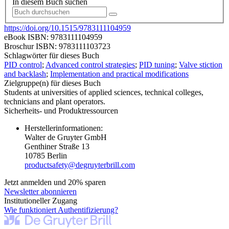
In diesem Buch suchen
https://doi.org/10.1515/9783111104959
eBook ISBN:
9783111104959
Broschur ISBN:
9783111103723
Schlagwörter für dieses Buch
PID control
;
Advanced control strategies
;
PID tuning
;
Valve stiction
and backlash
;
Implementation and practical modifications
Zielgruppe(n) für dieses Buch
Students at universities of applied sciences, technical colleges,
technicians and plant operators.
Sicherheits- und Produktressourcen
Herstellerinformationen:
Walter de Gruyter GmbH
Genthiner Straße 13
10785 Berlin
productsafety@degruyterbrill.com
Jetzt anmelden und 20% sparen
Newsletter abonnieren
Institutioneller Zugang
Wie funktioniert Authentifizierung?