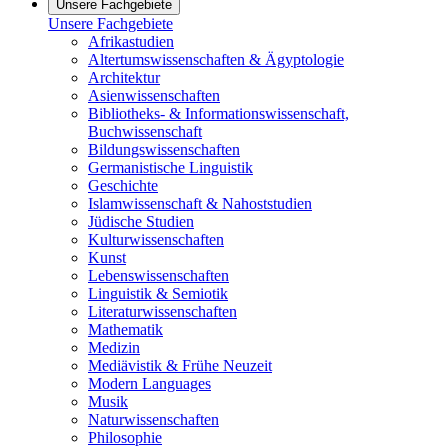
Unsere Fachgebiete
Unsere Fachgebiete
Afrikastudien
Altertumswissenschaften & Ägyptologie
Architektur
Asienwissenschaften
Bibliotheks- & Informationswissenschaft,
Buchwissenschaft
Bildungswissenschaften
Germanistische Linguistik
Geschichte
Islamwissenschaft & Nahoststudien
Jüdische Studien
Kulturwissenschaften
Kunst
Lebenswissenschaften
Linguistik & Semiotik
Literaturwissenschaften
Mathematik
Medizin
Mediävistik & Frühe Neuzeit
Modern Languages
Musik
Naturwissenschaften
Philosophie