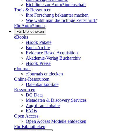
Richtlinie zur Autor*innenschaft
Tools & Ressourcen
Ihre Forschung bekannter machen
Wie wählt man die richtige Zeitschrift?
Für Autor*innen
Für Bibliotheken
eBooks
eBook Pakete
Buch-Archiv
Evidence Based Acquisition
Akademie-Verlag Bucharchiv
eBook-Preise
eJournals
eJournals entdecken
Online-Ressourcen
Datenbankportale
Ressourcen
DG Data
Metadaten & Discovery Services
Zugriff auf Inhalte
FAQs
Open Access
Open Access Modelle entdecken
Für Bibliotheken