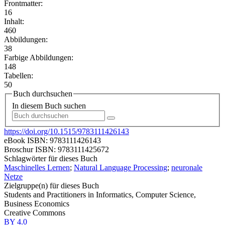
Frontmatter:
16
Inhalt:
460
Abbildungen:
38
Farbige Abbildungen:
148
Tabellen:
50
Buch durchsuchen
In diesem Buch suchen
https://doi.org/10.1515/9783111426143
eBook ISBN:
9783111426143
Broschur ISBN:
9783111425672
Schlagwörter für dieses Buch
Maschinelles Lernen
;
Natural Language Processing
;
neuronale
Netze
Zielgruppe(n) für dieses Buch
Students and Practitioners in Informatics, Computer Science,
Business Economics
Creative Commons
BY 4.0