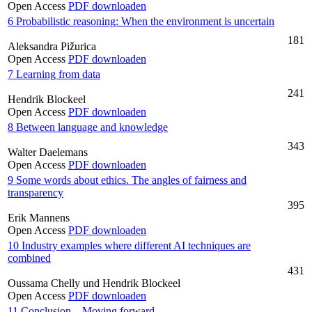
Open Access
PDF downloaden
6 Probabilistic reasoning: When the environment is uncertain
181
Aleksandra Pižurica
Open Access
PDF downloaden
7 Learning from data
241
Hendrik Blockeel
Open Access
PDF downloaden
8 Between language and knowledge
343
Walter Daelemans
Open Access
PDF downloaden
9 Some words about ethics. The angles of fairness and
transparency
395
Erik Mannens
Open Access
PDF downloaden
10 Industry examples where different AI techniques are
combined
431
Oussama Chelly und Hendrik Blockeel
Open Access
PDF downloaden
11 Conclusion – Moving forward