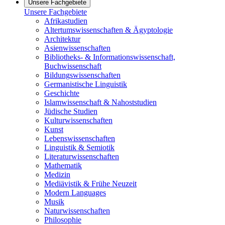
Unsere Fachgebiete
Unsere Fachgebiete
Afrikastudien
Altertumswissenschaften & Ägyptologie
Architektur
Asienwissenschaften
Bibliotheks- & Informationswissenschaft,
Buchwissenschaft
Bildungswissenschaften
Germanistische Linguistik
Geschichte
Islamwissenschaft & Nahoststudien
Jüdische Studien
Kulturwissenschaften
Kunst
Lebenswissenschaften
Linguistik & Semiotik
Literaturwissenschaften
Mathematik
Medizin
Mediävistik & Frühe Neuzeit
Modern Languages
Musik
Naturwissenschaften
Philosophie