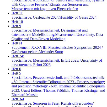
Special Issue: Application of Sensors and Measuring Systems
with Cognitive Features/ Einsatz von Sensoren und
Messsystemen mit kognitiven Eigenschaften
Heft 11
Special Issue: Gasfeuchte 2024/Humidity of Gases 2024
Heft 10
Heft 9
Special Issue: Messunsicherheit, Datenqualität und
datenbasierte Modellbildung/Measurement Uncertainty, Data
Quality and Data-Driven Modelling
Heft s1
Supplement: XXXVIII. Messtechnisches Symposium 2024 /
Gastherausgeber: Alexander Sutor
Heft 7-8
Special Issue: Messunsicherheit, Erfurt 2023/ Uncertainty of
measurement, Erfurt 2023
Heft 6
Heft 5
Special Issue: Prozessmesstechnik und Präzisionsmesstechnik
- 60. Ilmenau Scientific Colloquium 2023 - Process metrology
and precision metrology - 60th Ilmenau Scientific Colloquium
2023; Guest Editors: Thomas Fröhlich, Thomas Kissinger and
Eberhard Manske
Heft 3-4
Special Issue: Sensoren in Faser-Kunststoffverbunden/