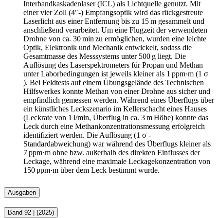
Interbandkaskadenlaser (ICL) als Lichtquelle genutzt. Mit
einer vier Zoll (4″-) Empfangsoptik wird das rückgestreute
Laserlicht aus einer Entfernung bis zu 15 m gesammelt und
anschließend verarbeitet. Um eine Flugzeit der verwendeten
Drohne von ca. 30 min zu ermöglichen, wurden eine leichte
Optik, Elektronik und Mechanik entwickelt, sodass die
Gesamtmasse des Messsystems unter 500 g liegt. Die
Auflösung des Laserspektrometers für Propan und Methan
unter Laborbedingungen ist jeweils kleiner als 1 ppm·m (1 σ
). Bei Feldtests auf einem Übungsgelände des Technischen
Hilfswerkes konnte Methan von einer Drohne aus sicher und
empfindlich gemessen werden. Während eines Überflugs über
ein künstliches Leckszenario im Kellerschacht eines Hauses
(Leckrate von 1 l/min, Überflug in ca. 3 m Höhe) konnte das
Leck durch eine Methankonzentrationsmessung erfolgreich
identifiziert werden. Die Auflösung (1 σ -
Standardabweichung) war während des Überflugs kleiner als
7 ppm·m ohne bzw. außerhalb des direkten Einflusses der
Leckage, während eine maximale Leckagekonzentration von
150 ppm·m über dem Leck bestimmt wurde.
Ausgaben
Band 92
|
(2025)