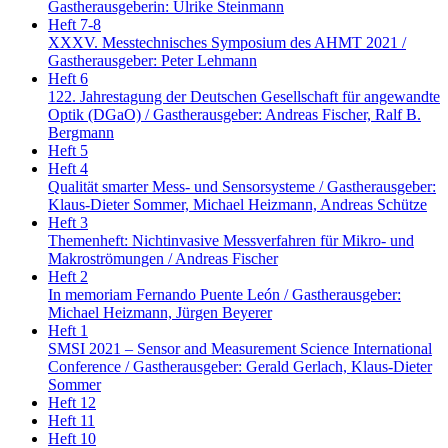
Gastherausgeberin: Ulrike Steinmann
Heft 7-8
XXXV. Messtechnisches Symposium des AHMT 2021 /
Gastherausgeber: Peter Lehmann
Heft 6
122. Jahrestagung der Deutschen Gesellschaft für angewandte
Optik (DGaO) / Gastherausgeber: Andreas Fischer, Ralf B.
Bergmann
Heft 5
Heft 4
Qualität smarter Mess- und Sensorsysteme / Gastherausgeber:
Klaus-Dieter Sommer, Michael Heizmann, Andreas Schütze
Heft 3
Themenheft: Nichtinvasive Messverfahren für Mikro- und
Makroströmungen / Andreas Fischer
Heft 2
In memoriam Fernando Puente León / Gastherausgeber:
Michael Heizmann, Jürgen Beyerer
Heft 1
SMSI 2021 – Sensor and Measurement Science International
Conference / Gastherausgeber: Gerald Gerlach, Klaus-Dieter
Sommer
Heft 12
Heft 11
Heft 10