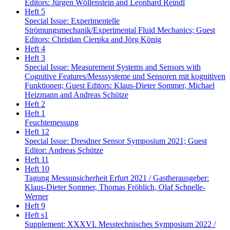
Editors: Jürgen Wöllenstein and Leonhard Reindl
Heft 5
Special Issue: Experimentelle
Strömungsmechanik/Experimental Fluid Mechanics; Guest
Editors: Christian Cierpka and Jörg König
Heft 4
Heft 3
Special Issue: Measurement Systems and Sensors with
Cognitive Features/Messsysteme und Sensoren mit kognitiven
Funktionen; Guest Editors: Klaus-Dieter Sommer, Michael
Heizmann and Andreas Schütze
Heft 2
Heft 1
Feuchtemessung
Heft 12
Special Issue: Dresdner Sensor Symposium 2021; Guest
Editor: Andreas Schütze
Heft 11
Heft 10
Tagung Messunsicherheit Erfurt 2021 / Gastherausgeber:
Klaus-Dieter Sommer, Thomas Fröhlich, Olaf Schnelle-
Werner
Heft 9
Heft s1
Supplement: XXXVI. Messtechnisches Symposium 2022 /