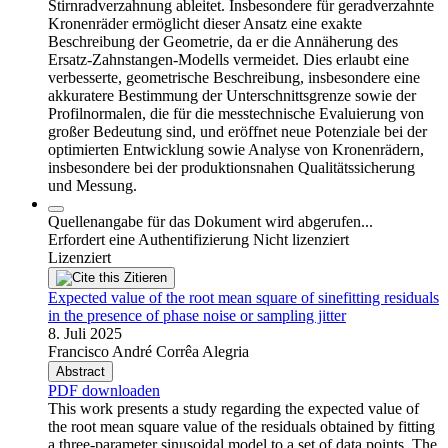
Stirnradverzahnung ableitet. Insbesondere für geradverzahnte
Kronenräder ermöglicht dieser Ansatz eine exakte
Beschreibung der Geometrie, da er die Annäherung des
Ersatz-Zahnstangen-Modells vermeidet. Dies erlaubt eine
verbesserte, geometrische Beschreibung, insbesondere eine
akkuratere Bestimmung der Unterschnittsgrenze sowie der
Profilnormalen, die für die messtechnische Evaluierung von
großer Bedeutung sind, und eröffnet neue Potenziale bei der
optimierten Entwicklung sowie Analyse von Kronenrädern,
insbesondere bei der produktionsnahen Qualitätssicherung
und Messung.
Quellenangabe für das Dokument wird abgerufen...
Erfordert eine Authentifizierung
Nicht lizenziert
Lizenziert
Zitieren
Expected value of the root mean square of sinefitting residuals
in the presence of phase noise or sampling jitter
8. Juli 2025
Francisco André Corrêa Alegria
Abstract
PDF downloaden
This work presents a study regarding the expected value of
the root mean square value of the residuals obtained by fitting
a three-parameter sinusoidal model to a set of data points. The