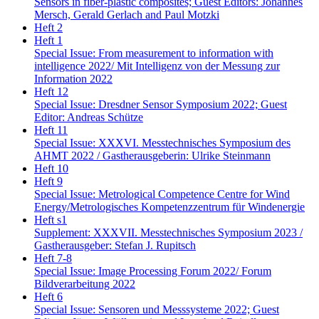
Sensors in fiber-plastic composites; Guest Editors: Johannes
Mersch, Gerald Gerlach and Paul Motzki
Heft 2
Heft 1
Special Issue: From measurement to information with
intelligence 2022/ Mit Intelligenz von der Messung zur
Information 2022
Heft 12
Special Issue: Dresdner Sensor Symposium 2022; Guest
Editor: Andreas Schütze
Heft 11
Special Issue: XXXVI. Messtechnisches Symposium des
AHMT 2022 / Gastherausgeberin: Ulrike Steinmann
Heft 10
Heft 9
Special Issue: Metrological Competence Centre for Wind
Energy/Metrologisches Kompetenzzentrum für Windenergie
Heft s1
Supplement: XXXVII. Messtechnisches Symposium 2023 /
Gastherausgeber: Stefan J. Rupitsch
Heft 7-8
Special Issue: Image Processing Forum 2022/ Forum
Bildverarbeitung 2022
Heft 6
Special Issue: Sensoren und Messsysteme 2022; Guest