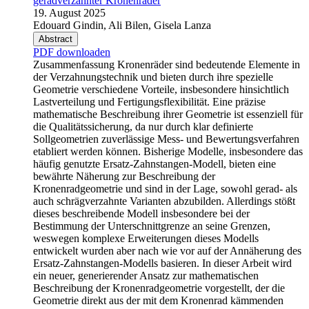
geradverzahnter Kronenräder
19. August 2025
Edouard Gindin, Ali Bilen, Gisela Lanza
Abstract
PDF downloaden
Zusammenfassung Kronenräder sind bedeutende Elemente in
der Verzahnungstechnik und bieten durch ihre spezielle
Geometrie verschiedene Vorteile, insbesondere hinsichtlich
Lastverteilung und Fertigungsflexibilität. Eine präzise
mathematische Beschreibung ihrer Geometrie ist essenziell für
die Qualitätssicherung, da nur durch klar definierte
Sollgeometrien zuverlässige Mess- und Bewertungsverfahren
etabliert werden können. Bisherige Modelle, insbesondere das
häufig genutzte Ersatz-Zahnstangen-Modell, bieten eine
bewährte Näherung zur Beschreibung der
Kronenradgeometrie und sind in der Lage, sowohl gerad- als
auch schrägverzahnte Varianten abzubilden. Allerdings stößt
dieses beschreibende Modell insbesondere bei der
Bestimmung der Unterschnittgrenze an seine Grenzen,
weswegen komplexe Erweiterungen dieses Modells
entwickelt wurden aber nach wie vor auf der Annäherung des
Ersatz-Zahnstangen-Modells basieren. In dieser Arbeit wird
ein neuer, generierender Ansatz zur mathematischen
Beschreibung der Kronenradgeometrie vorgestellt, der die
Geometrie direkt aus der mit dem Kronenrad kämmenden