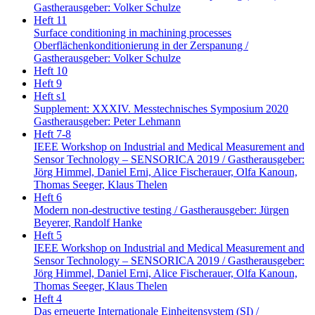
Gastherausgeber: Volker Schulze
Heft 11
Surface conditioning in machining processes
Oberflächenkonditionierung in der Zerspanung /
Gastherausgeber: Volker Schulze
Heft 10
Heft 9
Heft s1
Supplement: XXXIV. Messtechnisches Symposium 2020
Gastherausgeber: Peter Lehmann
Heft 7-8
IEEE Workshop on Industrial and Medical Measurement and
Sensor Technology – SENSORICA 2019 / Gastherausgeber:
Jörg Himmel, Daniel Erni, Alice Fischerauer, Olfa Kanoun,
Thomas Seeger, Klaus Thelen
Heft 6
Modern non-destructive testing / Gastherausgeber: Jürgen
Beyerer, Randolf Hanke
Heft 5
IEEE Workshop on Industrial and Medical Measurement and
Sensor Technology – SENSORICA 2019 / Gastherausgeber:
Jörg Himmel, Daniel Erni, Alice Fischerauer, Olfa Kanoun,
Thomas Seeger, Klaus Thelen
Heft 4
Das erneuerte Internationale Einheitensystem (SI) /