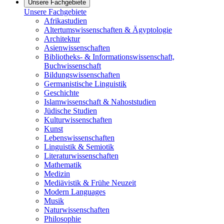
Unsere Fachgebiete
Unsere Fachgebiete
Afrikastudien
Altertumswissenschaften & Ägyptologie
Architektur
Asienwissenschaften
Bibliotheks- & Informationswissenschaft,
Buchwissenschaft
Bildungswissenschaften
Germanistische Linguistik
Geschichte
Islamwissenschaft & Nahoststudien
Jüdische Studien
Kulturwissenschaften
Kunst
Lebenswissenschaften
Linguistik & Semiotik
Literaturwissenschaften
Mathematik
Medizin
Mediävistik & Frühe Neuzeit
Modern Languages
Musik
Naturwissenschaften
Philosophie