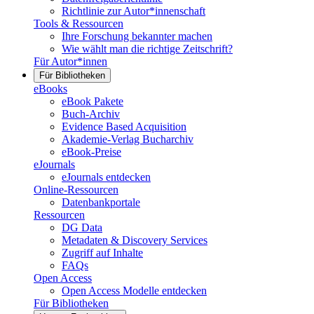
Richtlinie zur Autor*innenschaft
Tools & Ressourcen
Ihre Forschung bekannter machen
Wie wählt man die richtige Zeitschrift?
Für Autor*innen
Für Bibliotheken
eBooks
eBook Pakete
Buch-Archiv
Evidence Based Acquisition
Akademie-Verlag Bucharchiv
eBook-Preise
eJournals
eJournals entdecken
Online-Ressourcen
Datenbankportale
Ressourcen
DG Data
Metadaten & Discovery Services
Zugriff auf Inhalte
FAQs
Open Access
Open Access Modelle entdecken
Für Bibliotheken