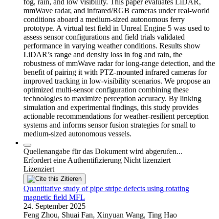
fog, rain, and low visibility. This paper evaluates LiDAR,
mmWave radar, and infrared/RGB cameras under real-world
conditions aboard a medium-sized autonomous ferry
prototype. A virtual test field in Unreal Engine 5 was used to
assess sensor configurations and field trials validated
performance in varying weather conditions. Results show
LiDAR’s range and density loss in fog and rain, the
robustness of mmWave radar for long-range detection, and the
benefit of pairing it with PTZ-mounted infrared cameras for
improved tracking in low-visibility scenarios. We propose an
optimized multi-sensor configuration combining these
technologies to maximize perception accuracy. By linking
simulation and experimental findings, this study provides
actionable recommendations for weather-resilient perception
systems and informs sensor fusion strategies for small to
medium-sized autonomous vessels.
Quellenangabe für das Dokument wird abgerufen...
Erfordert eine Authentifizierung
Nicht lizenziert
Lizenziert
Zitieren
Quantitative study of pipe stripe defects using rotating
magnetic field MFL
24. September 2025
Feng Zhou, Shuai Fan, Xinyuan Wang, Ting Hao