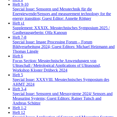
Heft 9-10
Special Issue: Sensoren und Messtechnik für die
Energiewende/Sensors and measurement technology for the
energy transition; Guest Editor: Annette Röttger
Heft s1
Supplement: XXXIX. Messtechnisches Symposium 2025 /
Gastherausgeberin: Olfa Kanoun
Heft 7-8
Special Issue: Image Processing Forum – Forum
Bildverarbeitung 2024; Guest Editors: Michael Heizmann and
Thomas Längle
Heft 6
Focus Section: Messtechnische Anwendungen von
Ultraschall / Metrological Applications of Ultrasound,
Workshop Kloster Drübeck 2024
Heft 5
Special Issue: XXXVIII. Messtechnisches Symposium des
AHMT 2024
Heft 3-4
Special Issue: Sensoren und Messsysteme 2024/ Sensors and
Measuring Systems; Guest Editors: Rainer Tutsch and
Andreas Schütze
Heft 1-2
Heft 12