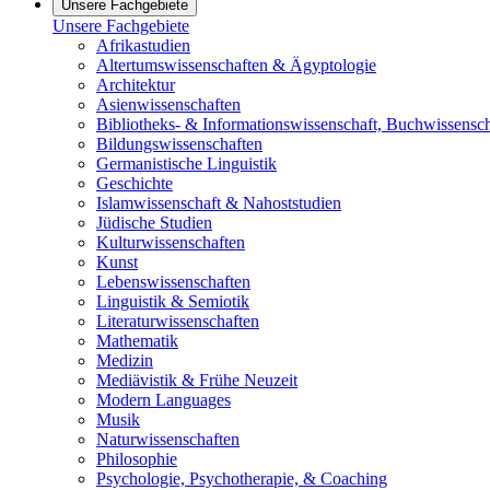
Unsere Fachgebiete
Unsere Fachgebiete
Afrikastudien
Altertumswissenschaften & Ägyptologie
Architektur
Asienwissenschaften
Bibliotheks- & Informationswissenschaft, Buchwissensch
Bildungswissenschaften
Germanistische Linguistik
Geschichte
Islamwissenschaft & Nahoststudien
Jüdische Studien
Kulturwissenschaften
Kunst
Lebenswissenschaften
Linguistik & Semiotik
Literaturwissenschaften
Mathematik
Medizin
Mediävistik & Frühe Neuzeit
Modern Languages
Musik
Naturwissenschaften
Philosophie
Psychologie, Psychotherapie, & Coaching