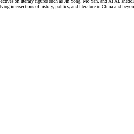
pectives on literary figures such as Jin Yong, Mo Yan, and Xi Xi, sheddi
lving intersections of history, politics, and literature in China and beyo