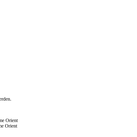
erden.
me Orient