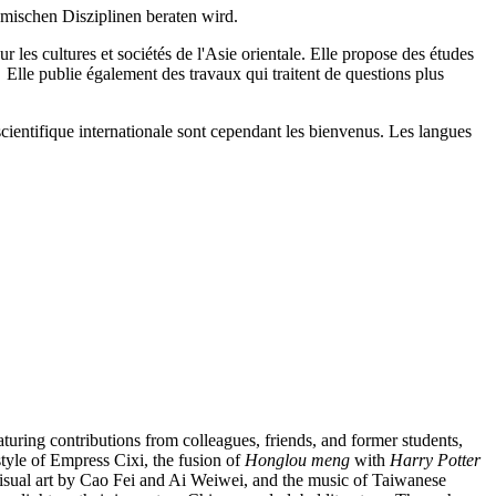
mischen Disziplinen beraten wird.
 les cultures et sociétés de l'Asie orientale. Elle propose des études
es. Elle publie également des travaux qui traitent de questions plus
cientifique internationale sont cependant les bienvenus. Les langues
turing contributions from colleagues, friends, and former students,
style of Empress Cixi, the fusion of
Honglou meng
with
Harry Potter
, visual art by Cao Fei and Ai Weiwei, and the music of Taiwanese