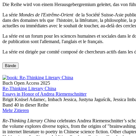
Die Reihe wird von einem Herausgebergremium geleitet, das von führ
La série
Mondes de l'Extrême-Orient
de la Société Suisse-Asie publie
dans des domaines tels que l'histoire, la littérature, la philosophie, la 
actuelles ou immédiates avec le souhait de toucher, au-delà des cercle
La série est un forum pour les sciences humaines et sociales dans le 
de publication sont l'allemand, l'anglais et le français.
La série est dirigée par comité composé de chercheurs actifs dans les 
Bände
Buch
Open Access
2025
Re-Thinking Literary China
Essays in Honor of Andrea Riemenschnitter
Brigit Knüsel Adamec, Imbach Jessica, Justyna Jaguścik, Jessica Imb
Band 40 in dieser Reihe
Mehr
Zitieren
Re-Thinking Literary China
celebrates Andrea Riemenschnitter’s schola
the volume explores diverse topics, from the origins of "brainwashing,
in internet literature to poetry in Chinese science fiction. Other cha