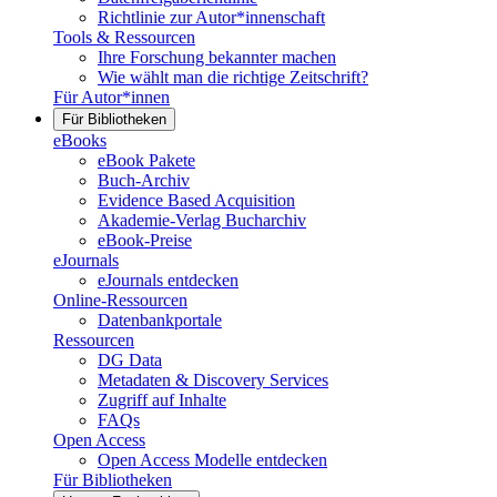
Richtlinie zur Autor*innenschaft
Tools & Ressourcen
Ihre Forschung bekannter machen
Wie wählt man die richtige Zeitschrift?
Für Autor*innen
Für Bibliotheken
eBooks
eBook Pakete
Buch-Archiv
Evidence Based Acquisition
Akademie-Verlag Bucharchiv
eBook-Preise
eJournals
eJournals entdecken
Online-Ressourcen
Datenbankportale
Ressourcen
DG Data
Metadaten & Discovery Services
Zugriff auf Inhalte
FAQs
Open Access
Open Access Modelle entdecken
Für Bibliotheken