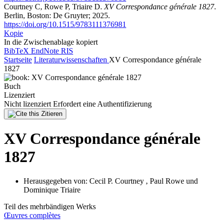
Courtney C, Rowe P, Triaire D.
XV Correspondance générale 1827
.
Berlin, Boston: De Gruyter; 2025.
https://doi.org/10.1515/9783111376981
Kopie
In die Zwischenablage kopiert
BibTeX
EndNote
RIS
Startseite
Literaturwissenschaften
XV Correspondance générale
1827
Buch
Lizenziert
Nicht lizenziert
Erfordert eine Authentifizierung
Zitieren
XV Correspondance générale
1827
Herausgegeben von:
Cecil P. Courtney
,
Paul Rowe
und
Dominique Triaire
Teil des mehrbändigen Werks
Œuvres complètes