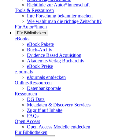
Richtlinie zur Autor*innenschaft
Tools & Ressourcen
Ihre Forschung bekannter machen
Wie wählt man die richtige Zeitschrift?
Für Autor*innen
Für Bibliotheken
eBooks
eBook Pakete
Buch-Archiv
Evidence Based Acquisition
Akademie-Verlag Bucharchiv
eBook-Preise
eJournals
eJournals entdecken
Online-Ressourcen
Datenbankportale
Ressourcen
DG Data
Metadaten & Discovery Services
Zugriff auf Inhalte
FAQs
Open Access
Open Access Modelle entdecken
Für Bibliotheken