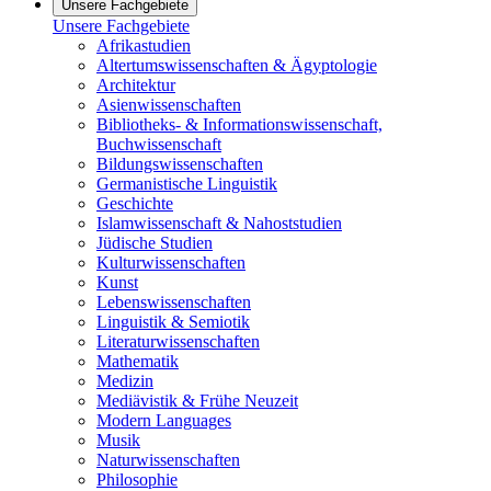
Unsere Fachgebiete
Unsere Fachgebiete
Afrikastudien
Altertumswissenschaften & Ägyptologie
Architektur
Asienwissenschaften
Bibliotheks- & Informationswissenschaft,
Buchwissenschaft
Bildungswissenschaften
Germanistische Linguistik
Geschichte
Islamwissenschaft & Nahoststudien
Jüdische Studien
Kulturwissenschaften
Kunst
Lebenswissenschaften
Linguistik & Semiotik
Literaturwissenschaften
Mathematik
Medizin
Mediävistik & Frühe Neuzeit
Modern Languages
Musik
Naturwissenschaften
Philosophie