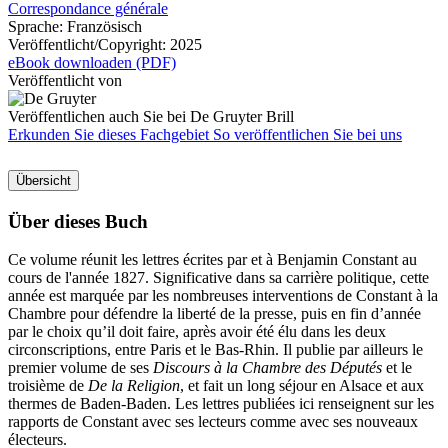
Correspondance générale
Sprache:
Französisch
Veröffentlicht/Copyright:
2025
eBook downloaden (PDF)
Veröffentlicht von
Veröffentlichen auch Sie bei De Gruyter Brill
Erkunden Sie dieses Fachgebiet
So veröffentlichen Sie bei uns
Übersicht
Über dieses Buch
Ce volume réunit les lettres écrites par et à Benjamin Constant au
cours de l'année 1827. Significative dans sa carrière politique, cette
année est marquée par les nombreuses interventions de Constant à la
Chambre pour défendre la liberté de la presse, puis en fin d’année
par le choix qu’il doit faire, après avoir été élu dans les deux
circonscriptions, entre Paris et le Bas-Rhin. Il publie par ailleurs le
premier volume de ses
Discours à la Chambre des Députés
et le
troisième de
De la Religion
, et fait un long séjour en Alsace et aux
thermes de Baden-Baden. Les lettres publiées ici renseignent sur les
rapports de Constant avec ses lecteurs comme avec ses nouveaux
électeurs.