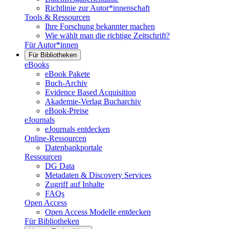
Richtlinie zur Autor*innenschaft
Tools & Ressourcen
Ihre Forschung bekannter machen
Wie wählt man die richtige Zeitschrift?
Für Autor*innen
Für Bibliotheken
eBooks
eBook Pakete
Buch-Archiv
Evidence Based Acquisition
Akademie-Verlag Bucharchiv
eBook-Preise
eJournals
eJournals entdecken
Online-Ressourcen
Datenbankportale
Ressourcen
DG Data
Metadaten & Discovery Services
Zugriff auf Inhalte
FAQs
Open Access
Open Access Modelle entdecken
Für Bibliotheken