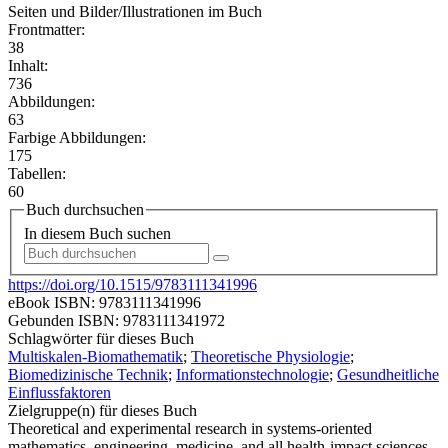
Seiten und Bilder/Illustrationen im Buch
Frontmatter:
38
Inhalt:
736
Abbildungen:
63
Farbige Abbildungen:
175
Tabellen:
60
Buch durchsuchen
In diesem Buch suchen
https://doi.org/10.1515/9783111341996
eBook ISBN:
9783111341996
Gebunden ISBN:
9783111341972
Schlagwörter für dieses Buch
Multiskalen-Biomathematik
;
Theoretische Physiologie
;
Biomedizinische Technik
;
Informationstechnologie
;
Gesundheitliche
Einflussfaktoren
Zielgruppe(n) für dieses Buch
Theoretical and experimental research in systems-oriented
mathematics, engineering, medicine, and all health-impact sciences