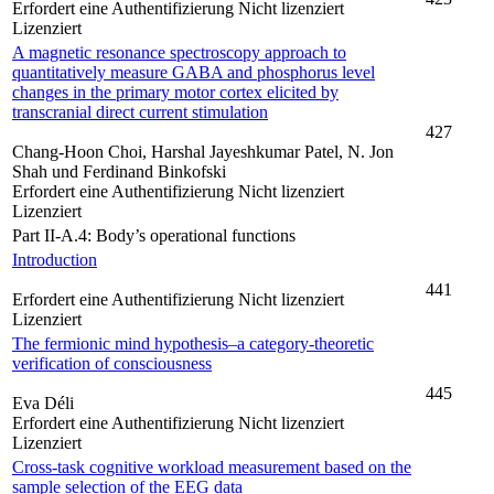
Erfordert eine Authentifizierung
Nicht lizenziert
Lizenziert
A magnetic resonance spectroscopy approach to
quantitatively measure GABA and phosphorus level
changes in the primary motor cortex elicited by
transcranial direct current stimulation
427
Chang-Hoon Choi, Harshal Jayeshkumar Patel, N. Jon
Shah und Ferdinand Binkofski
Erfordert eine Authentifizierung
Nicht lizenziert
Lizenziert
Part II-A.4: Body’s operational functions
Introduction
441
Erfordert eine Authentifizierung
Nicht lizenziert
Lizenziert
The fermionic mind hypothesis–a category-theoretic
verification of consciousness
445
Eva Déli
Erfordert eine Authentifizierung
Nicht lizenziert
Lizenziert
Cross-task cognitive workload measurement based on the
sample selection of the EEG data