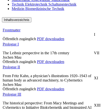
Technik
Elektrotechnik
Schaltungstechnik
Medizin
Biomedizinische Technik
Inhaltsverzeichnis
Frontmatter
I
Öffentlich zugänglich
PDF downloaden
Prologue I
The Leibniz perspective in the 17th century
VII
Jochen Mau
Öffentlich zugänglich
PDF downloaden
Prologue II
From Fritz Kahn, a physician’s illustrations 1920–1943 of
XI
human body as advanced machinery, to Cybernetics
Jochen Mau
Öffentlich zugänglich
PDF downloaden
Prologue III
The historical perspective: From Macy Meetings and
XIII
Cybernetics to Initiative Biokybernetik and bioinspired AI