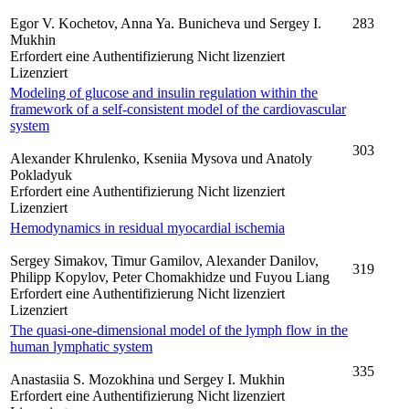
Egor V. Kochetov, Anna Ya. Bunicheva und Sergey I.
283
Mukhin
Erfordert eine Authentifizierung
Nicht lizenziert
Lizenziert
Modeling of glucose and insulin regulation within the
framework of a self-consistent model of the cardiovascular
system
303
Alexander Khrulenko, Kseniia Mysova und Anatoly
Pokladyuk
Erfordert eine Authentifizierung
Nicht lizenziert
Lizenziert
Hemodynamics in residual myocardial ischemia
Sergey Simakov, Timur Gamilov, Alexander Danilov,
319
Philipp Kopylov, Peter Chomakhidze und Fuyou Liang
Erfordert eine Authentifizierung
Nicht lizenziert
Lizenziert
The quasi-one-dimensional model of the lymph flow in the
human lymphatic system
335
Anastasiia S. Mozokhina und Sergey I. Mukhin
Erfordert eine Authentifizierung
Nicht lizenziert