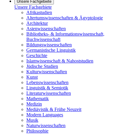
Unsere Fachgebiete
Unsere Fachgebiete
Afrikastudien
Altertumswissenschaften & Ägyptologie
Architektur
Asienwissenschaften
Bibliotheks- & Informationswissenschaft,
Buchwissenschaft
Bildungswissenschaften
Germanistische Linguistik
Geschichte
Islamwissenschaft & Nahoststudien
Jüdische Studien
Kulturwissenschaften
Kunst
Lebenswissenschaften
Linguistik & Semiotik
Literaturwissenschaften
Mathematik
Medizin
Mediävistik & Frühe Neuzeit
Modern Languages
Musik
Naturwissenschaften
Philosophie