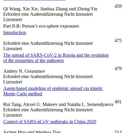
459
Qi Wang, Xin Xie, Jianhua Zhang und Zhong Yin
Erfordert eine Authentifizierung
Nicht lizenziert
Lizenziert
Part II-B: Person’s eco-sphere exposures
Introduction
475
Erfordert eine Authentifizierung
Nicht lizenziert
Lizenziert
The spread of SARS-CoV-2 in Russia and the evolution
of the properties of the pathogen
479
Andrey N. Gerasimov
Erfordert eine Authentifizierung
Nicht lizenziert
Lizenziert
Agent-based modeling of epidemic spread via kinetic
Monte Carlo method
491
Rui Tang, Alexei G. Makeev und Natalia L. Semendyaeva
Erfordert eine Authentifizierung
Nicht lizenziert
Lizenziert
Control of SARS-nCoV outbreaks in China 2020
Jochen Mau und Wenhua Tian
513