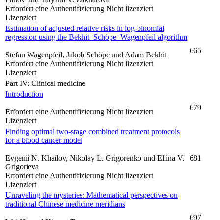
Erfordert eine Authentifizierung
Nicht lizenziert
Lizenziert
Estimation of adjusted relative risks in log-binomial
regression using the Bekhit–Schöpe–Wagenpfeil algorithm
665
Stefan Wagenpfeil, Jakob Schöpe und Adam Bekhit
Erfordert eine Authentifizierung
Nicht lizenziert
Lizenziert
Part IV: Clinical medicine
Introduction
679
Erfordert eine Authentifizierung
Nicht lizenziert
Lizenziert
Finding optimal two-stage combined treatment protocols
for a blood cancer model
Evgenii N. Khailov, Nikolay L. Grigorenko und Ellina V.
681
Grigorieva
Erfordert eine Authentifizierung
Nicht lizenziert
Lizenziert
Unraveling the mysteries: Mathematical perspectives on
traditional Chinese medicine meridians
697