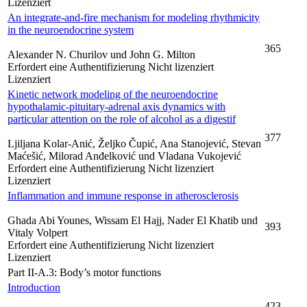
Lizenziert
An integrate-and-fire mechanism for modeling rhythmicity
in the neuroendocrine system
365
Alexander N. Churilov und John G. Milton
Erfordert eine Authentifizierung
Nicht lizenziert
Lizenziert
Kinetic network modeling of the neuroendocrine
hypothalamic-pituitary-adrenal axis dynamics with
particular attention on the role of alcohol as a digestif
377
Ljiljana Kolar-Anić, Željko Čupić, Ana Stanojević, Stevan
Maćešić, Milorad Anđelković und Vladana Vukojević
Erfordert eine Authentifizierung
Nicht lizenziert
Lizenziert
Inflammation and immune response in atherosclerosis
Ghada Abi Younes, Wissam El Hajj, Nader El Khatib und
393
Vitaly Volpert
Erfordert eine Authentifizierung
Nicht lizenziert
Lizenziert
Part II-A.3: Body’s motor functions
Introduction
423