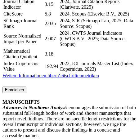
Journal Citation
2024, Journal Citation Reports
3.15
Indicator
(Clarivate, 2025)
CiteScore
5.8
2024, Scopus (Elsevier B.V., 2025)
SCImago Journal
2024, SJR (Scimago Lab, 2025; Data
2.035
Rank
Source: Scopus)
2024, CWTS Journal Indicators
Source Normalized
2.007
(CWTS B.V., 2025; Data Source:
Impact per Paper
Scopus)
Mathematical
3.18
Citation Quotient
Index Copernicus
2022, ICI Journals Master List (Index
192.94
Value
Copernicus, 2023)
Weitere Informationen über Zeitschriftenmetriken
Einreichen
MANUSCRIPTS
Advances in Nonlinear Analysis
encourages the submission of both
substantial full-length bodies of work and shorter manuscripts that
report novel findings. There are no specific length restrictions for the
overall manuscript or individual sections; however, we urge the
authors to present and discuss their findings in a concise and
accessible manner.