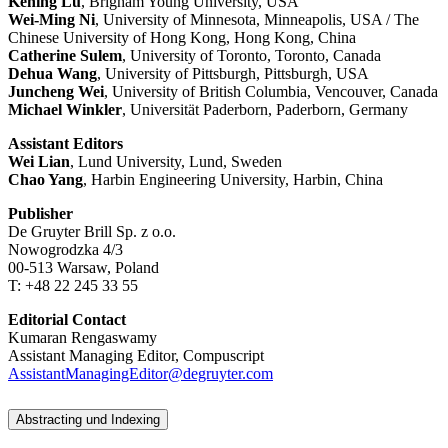
Kening Lu
, Brigham Young University, USA
Wei-Ming Ni
, University of Minnesota, Minneapolis, USA / The
Chinese University of Hong Kong, Hong Kong, China
Catherine Sulem
, University of Toronto, Toronto, Canada
Dehua Wang
, University of Pittsburgh, Pittsburgh, USA
Juncheng Wei
, University of British Columbia, Vencouver, Canada
Michael Winkler
, Universität Paderborn, Paderborn, Germany
Assistant Editors
Wei Lian
, Lund University, Lund, Sweden
Chao Yang
, Harbin Engineering University, Harbin, China
Publisher
De Gruyter Brill Sp. z o.o.
Nowogrodzka 4/3
00-513 Warsaw, Poland
T: +48 22 245 33 55
Editorial Contact
Kumaran Rengaswamy
Assistant Managing Editor, Compuscript
AssistantManagingEditor@degruyter.com
Abstracting und Indexing