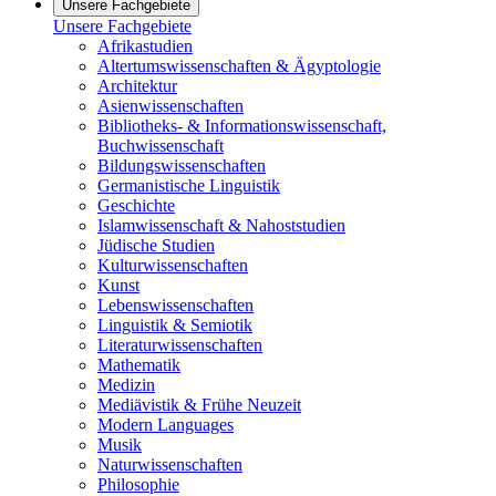
Unsere Fachgebiete
Unsere Fachgebiete
Afrikastudien
Altertumswissenschaften & Ägyptologie
Architektur
Asienwissenschaften
Bibliotheks- & Informationswissenschaft,
Buchwissenschaft
Bildungswissenschaften
Germanistische Linguistik
Geschichte
Islamwissenschaft & Nahoststudien
Jüdische Studien
Kulturwissenschaften
Kunst
Lebenswissenschaften
Linguistik & Semiotik
Literaturwissenschaften
Mathematik
Medizin
Mediävistik & Frühe Neuzeit
Modern Languages
Musik
Naturwissenschaften
Philosophie