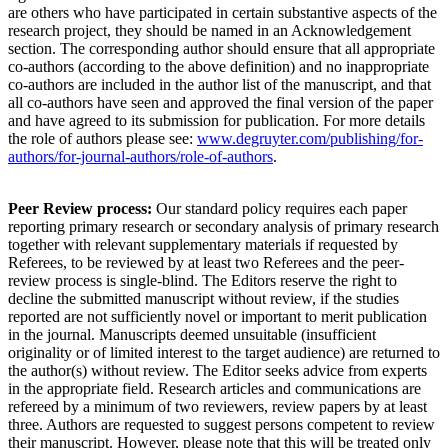
are others who have participated in certain substantive aspects of the
research project, they should be named in an Acknowledgement
section. The corresponding author should ensure that all appropriate
co-authors (according to the above definition) and no inappropriate
co-authors are included in the author list of the manuscript, and that
all co-authors have seen and approved the final version of the paper
and have agreed to its submission for publication. For more details
the role of authors please see:
www.degruyter.com/publishing/for-
authors/for-journal-authors/role-of-authors
.
Peer Review process:
Our standard policy requires each paper
reporting primary research or secondary analysis of primary research
together with relevant supplementary materials if requested by
Referees, to be reviewed by at least two Referees and the peer-
review process is single-blind. The Editors reserve the right to
decline the submitted manuscript without review, if the studies
reported are not sufficiently novel or important to merit publication
in the journal. Manuscripts deemed unsuitable (insufficient
originality or of limited interest to the target audience) are returned to
the author(s) without review. The Editor seeks advice from experts
in the appropriate field. Research articles and communications are
refereed by a minimum of two reviewers, review papers by at least
three. Authors are requested to suggest persons competent to review
their manuscript. However, please note that this will be treated only