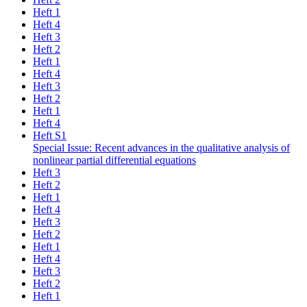
Heft 1
Heft 4
Heft 3
Heft 2
Heft 1
Heft 4
Heft 3
Heft 2
Heft 1
Heft 4
Heft S1
Special Issue: Recent advances in the qualitative analysis of
nonlinear partial differential equations
Heft 3
Heft 2
Heft 1
Heft 4
Heft 3
Heft 2
Heft 1
Heft 4
Heft 3
Heft 2
Heft 1