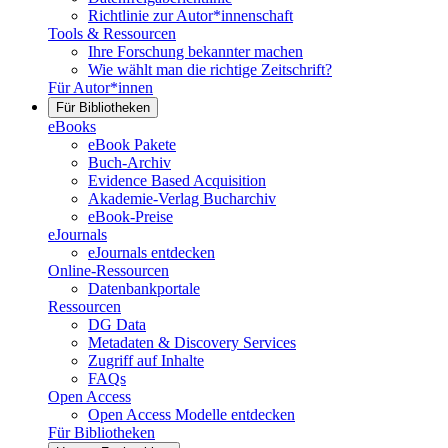
Richtlinie zur Autor*innenschaft
Tools & Ressourcen
Ihre Forschung bekannter machen
Wie wählt man die richtige Zeitschrift?
Für Autor*innen
Für Bibliotheken
eBooks
eBook Pakete
Buch-Archiv
Evidence Based Acquisition
Akademie-Verlag Bucharchiv
eBook-Preise
eJournals
eJournals entdecken
Online-Ressourcen
Datenbankportale
Ressourcen
DG Data
Metadaten & Discovery Services
Zugriff auf Inhalte
FAQs
Open Access
Open Access Modelle entdecken
Für Bibliotheken