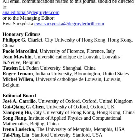
All email communications related to this journal should be directed
to:
ana.editorial@degruyter.com
or to the Managing Editor:
Ewa Sarzyńska
ewa.sarzynska@degruyterbrill.com
Honorary Editors
Philippe G. Ciarlet
, City University of Hong Kong, Hong Kong,
China
Paolo Marcellini
, University of Florence, Florence, Italy
Jean Mawhin
, Université catholique de Louvain, Louvain-
la.Neuve, Belgium
Tatsien Li
, Fudan University, Shanghai, China
Roger Temam
, Indiana University, Bloomington, United States
Michel Willem
, Université catholique de Louvain, Louvain,
Belgium
Editorial Board
José A. Carrillo
, University of Oxford, Oxford, United Kingdom
Gui-Qiang G. Chen
, University of Oxford, Oxford, UK
Xianpeng Hu
, City University of Hong Kong, Hong Kong, China
Song Jiang
, Institute of Applied Physics and Computational
Mathematics, Beijing, China
Irena Lasiecka
, The University of Memphis, Memphis, USA
Tai-Ping Liu
, Stanford University, Stanford, USA