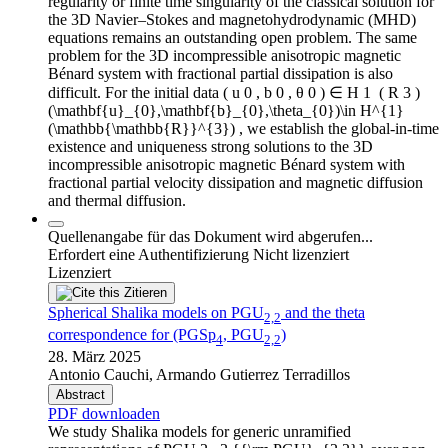
regularity or finite time singularity of the classical solution for
the 3D Navier–Stokes and magnetohydrodynamic (MHD)
equations remains an outstanding open problem. The same
problem for the 3D incompressible anisotropic magnetic
Bénard system with fractional partial dissipation is also
difficult. For the initial data ( u 0 , b 0 , θ 0 ) ∈ H 1 ⁢ ( R 3 )
(\mathbf{u}_{0},\mathbf{b}_{0},\theta_{0})\in H^{1}
(\mathbb{\mathbb{R}}^{3}) , we establish the global-in-time
existence and uniqueness strong solutions to the 3D
incompressible anisotropic magnetic Bénard system with
fractional partial velocity dissipation and magnetic diffusion
and thermal diffusion.
Quellenangabe für das Dokument wird abgerufen...
Erfordert eine Authentifizierung
Nicht lizenziert
Lizenziert
Zitieren
Spherical Shalika models on PGU
and the theta
2,2
correspondence for (PGSp
, PGU
)
4
2,2
28. März 2025
Antonio Cauchi, Armando Gutierrez Terradillos
Abstract
PDF downloaden
We study Shalika models for generic unramified