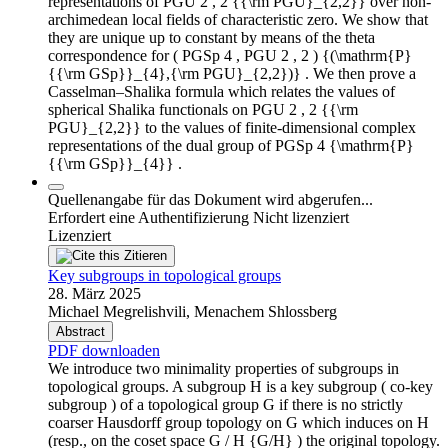
representations of PGU 2 , 2 {{\rm PGU}_{2,2}} over non-
archimedean local fields of characteristic zero. We show that
they are unique up to constant by means of the theta
correspondence for ( PGSp 4 , PGU 2 , 2 ) {(\mathrm{P}
{{\rm GSp}}_{4},{\rm PGU}_{2,2})} . We then prove a
Casselman–Shalika formula which relates the values of
spherical Shalika functionals on PGU 2 , 2 {{\rm
PGU}_{2,2}} to the values of finite-dimensional complex
representations of the dual group of PGSp 4 {\mathrm{P}
{{\rm GSp}}_{4}} .
Quellenangabe für das Dokument wird abgerufen...
Erfordert eine Authentifizierung
Nicht lizenziert
Lizenziert
Zitieren
Key subgroups in topological groups
28. März 2025
Michael Megrelishvili, Menachem Shlossberg
Abstract
PDF downloaden
We introduce two minimality properties of subgroups in
topological groups. A subgroup H is a key subgroup ( co-key
subgroup ) of a topological group G if there is no strictly
coarser Hausdorff group topology on G which induces on H
(resp., on the coset space G / H {G/H} ) the original topology.