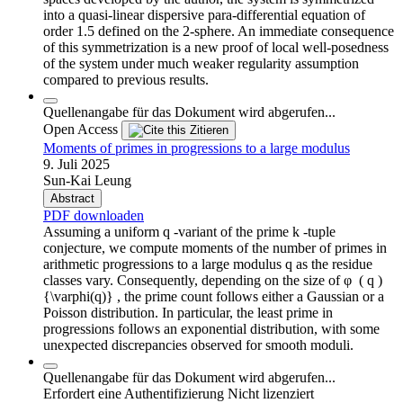
into a quasi-linear dispersive para-differential equation of
order 1.5 defined on the 2-sphere. An immediate consequence
of this symmetrization is a new proof of local well-posedness
of the system under much weaker regularity assumption
compared to previous results.
Quellenangabe für das Dokument wird abgerufen...
Open Access
Zitieren
Moments of primes in progressions to a large modulus
9. Juli 2025
Sun-Kai Leung
Abstract
PDF downloaden
Assuming a uniform q -variant of the prime k -tuple
conjecture, we compute moments of the number of primes in
arithmetic progressions to a large modulus q as the residue
classes vary. Consequently, depending on the size of φ ⁢ ( q )
{\varphi(q)} , the prime count follows either a Gaussian or a
Poisson distribution. In particular, the least prime in
progressions follows an exponential distribution, with some
unexpected discrepancies observed for smooth moduli.
Quellenangabe für das Dokument wird abgerufen...
Erfordert eine Authentifizierung
Nicht lizenziert