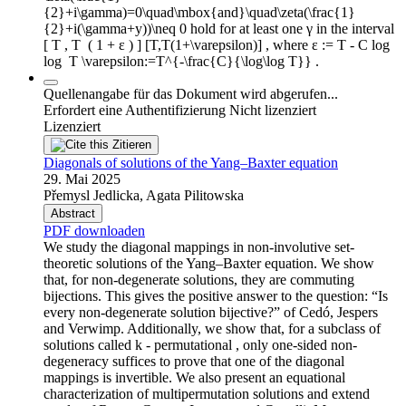
{2}+i\gamma)=0\quad\mbox{and}\quad\zeta(\frac{1}
{2}+i(\gamma+y))\neq 0 hold for at least one γ in the interval
[ T , T ⁢ ( 1 + ε ) ] [T,T(1+\varepsilon)] , where ε := T - C log ⁡
log ⁡ T \varepsilon:=T^{-\frac{C}{\log\log T}} .
Quellenangabe für das Dokument wird abgerufen...
Erfordert eine Authentifizierung
Nicht lizenziert
Lizenziert
Zitieren
Diagonals of solutions of the Yang–Baxter equation
29. Mai 2025
Přemysl Jedlicka, Agata Pilitowska
Abstract
PDF downloaden
We study the diagonal mappings in non-involutive set-
theoretic solutions of the Yang–Baxter equation. We show
that, for non-degenerate solutions, they are commuting
bijections. This gives the positive answer to the question: “Is
every non-degenerate solution bijective?” of Cedó, Jespers
and Verwimp. Additionally, we show that, for a subclass of
solutions called k - permutational , only one-sided non-
degeneracy suffices to prove that one of the diagonal
mappings is invertible. We also present an equational
characterization of multipermutation solutions and extend