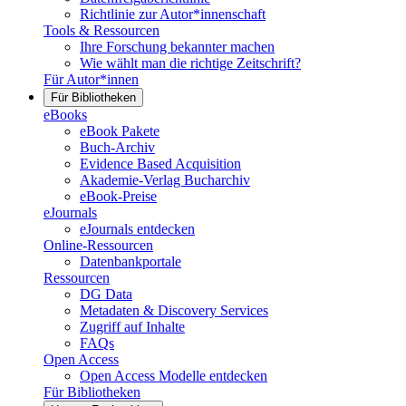
Richtlinie zur Autor*innenschaft
Tools & Ressourcen
Ihre Forschung bekannter machen
Wie wählt man die richtige Zeitschrift?
Für Autor*innen
Für Bibliotheken
eBooks
eBook Pakete
Buch-Archiv
Evidence Based Acquisition
Akademie-Verlag Bucharchiv
eBook-Preise
eJournals
eJournals entdecken
Online-Ressourcen
Datenbankportale
Ressourcen
DG Data
Metadaten & Discovery Services
Zugriff auf Inhalte
FAQs
Open Access
Open Access Modelle entdecken
Für Bibliotheken