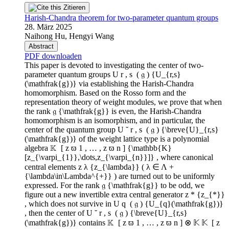
Zitieren
Harish-Chandra theorem for two-parameter quantum groups
28. März 2025
Naihong Hu, Hengyi Wang
Abstract
PDF downloaden
This paper is devoted to investigating the center of two-
parameter quantum groups U r , s ⁢ ( 𝔤 ) {U_{r,s}
(\mathfrak{g})} via establishing the Harish-Chandra
homomorphism. Based on the Rosso form and the
representation theory of weight modules, we prove that when
the rank 𝔤 {\mathfrak{g}} is even, the Harish-Chandra
homomorphism is an isomorphism, and in particular, the
center of the quantum group U ˘ r , s ⁢ ( 𝔤 ) {\breve{U}_{r,s}
(\mathfrak{g})} of the weight lattice type is a polynomial
algebra 𝕂 ⁢ [ z ϖ 1 , … , z ϖ n ] {\mathbb{K}
[z_{\varpi_{1}},\dots,z_{\varpi_{n}}]} , where canonical
central elements z λ {z_{\lambda}} ( λ ∈ Λ +
{\lambda\in\Lambda^{+}} ) are turned out to be uniformly
expressed. For the rank 𝔤 {\mathfrak{g}} to be odd, we
figure out a new invertible extra central generator z * {z_{*}}
, which does not survive in U q ⁢ ( 𝔤 ) {U_{q}(\mathfrak{g})}
, then the center of U ˘ r , s ⁢ ( 𝔤 ) {\breve{U}_{r,s}
(\mathfrak{g})} contains 𝕂 ⁢ [ z ϖ 1 , … , z ϖ n ] ⊗ 𝕂 𝕂 ⁢ [ z