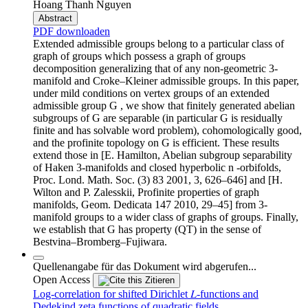
Hoang Thanh Nguyen
Abstract
PDF downloaden
Extended admissible groups belong to a particular class of
graph of groups which possess a graph of groups
decomposition generalizing that of any non-geometric 3-
manifold and Croke–Kleiner admissible groups. In this paper,
under mild conditions on vertex groups of an extended
admissible group G , we show that finitely generated abelian
subgroups of G are separable (in particular G is residually
finite and has solvable word problem), cohomologically good,
and the profinite topology on G is efficient. These results
extend those in [E. Hamilton, Abelian subgroup separability
of Haken 3-manifolds and closed hyperbolic n -orbifolds,
Proc. Lond. Math. Soc. (3) 83 2001, 3, 626–646] and [H.
Wilton and P. Zalesskii, Profinite properties of graph
manifolds, Geom. Dedicata 147 2010, 29–45] from 3-
manifold groups to a wider class of graphs of groups. Finally,
we establish that G has property (QT) in the sense of
Bestvina–Bromberg–Fujiwara.
Quellenangabe für das Dokument wird abgerufen...
Open Access
Zitieren
Log-correlation for shifted Dirichlet 𝐿-functions and
Dedekind zeta functions of quadratic fields