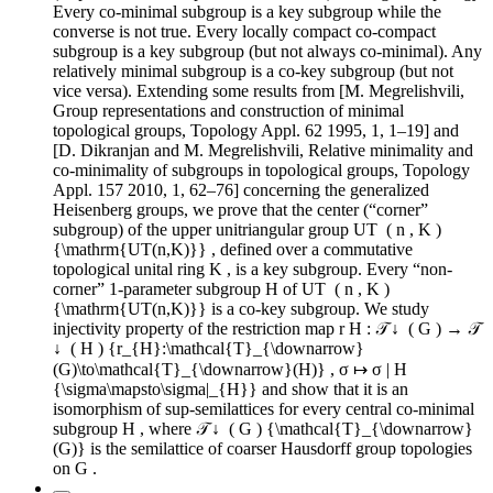
Every co-minimal subgroup is a key subgroup while the
converse is not true. Every locally compact co-compact
subgroup is a key subgroup (but not always co-minimal). Any
relatively minimal subgroup is a co-key subgroup (but not
vice versa). Extending some results from [M. Megrelishvili,
Group representations and construction of minimal
topological groups, Topology Appl. 62 1995, 1, 1–19] and
[D. Dikranjan and M. Megrelishvili, Relative minimality and
co-minimality of subgroups in topological groups, Topology
Appl. 157 2010, 1, 62–76] concerning the generalized
Heisenberg groups, we prove that the center (“corner”
subgroup) of the upper unitriangular group UT ⁢ ( n , K )
{\mathrm{UT(n,K)}} , defined over a commutative
topological unital ring K , is a key subgroup. Every “non-
corner” 1-parameter subgroup H of UT ⁢ ( n , K )
{\mathrm{UT(n,K)}} is a co-key subgroup. We study
injectivity property of the restriction map r H : 𝒯 ↓ ⁢ ( G ) → 𝒯
↓ ⁢ ( H ) {r_{H}:\mathcal{T}_{\downarrow}
(G)\to\mathcal{T}_{\downarrow}(H)} , σ ↦ σ | H
{\sigma\mapsto\sigma|_{H}} and show that it is an
isomorphism of sup-semilattices for every central co-minimal
subgroup H , where 𝒯 ↓ ⁢ ( G ) {\mathcal{T}_{\downarrow}
(G)} is the semilattice of coarser Hausdorff group topologies
on G .