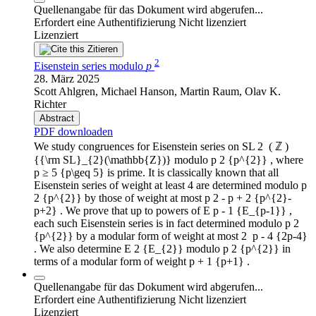
Quellenangabe für das Dokument wird abgerufen...
Erfordert eine Authentifizierung
Nicht lizenziert
Lizenziert
Zitieren
2
Eisenstein series modulo
p
28. März 2025
Scott Ahlgren, Michael Hanson, Martin Raum, Olav K.
Richter
Abstract
PDF downloaden
We study congruences for Eisenstein series on SL 2 ⁢ ( ℤ )
{{\rm SL}_{2}(\mathbb{Z})} modulo p 2 {p^{2}} , where
p ≥ 5 {p\geq 5} is prime. It is classically known that all
Eisenstein series of weight at least 4 are determined modulo p
2 {p^{2}} by those of weight at most p 2 - p + 2 {p^{2}-
p+2} . We prove that up to powers of E p - 1 {E_{p-1}} ,
each such Eisenstein series is in fact determined modulo p 2
{p^{2}} by a modular form of weight at most 2 ⁢ p - 4 {2p-4}
. We also determine E 2 {E_{2}} modulo p 2 {p^{2}} in
terms of a modular form of weight p + 1 {p+1} .
Quellenangabe für das Dokument wird abgerufen...
Erfordert eine Authentifizierung
Nicht lizenziert
Lizenziert