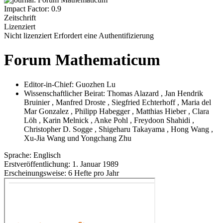
Impact Factor: 0.9
Zeitschrift
Lizenziert
Nicht lizenziert
Erfordert eine Authentifizierung
Forum Mathematicum
Editor-in-Chief:
Guozhen Lu
Wissenschaftlicher Beirat:
Thomas Alazard
,
Jan Hendrik
Bruinier
,
Manfred Droste
,
Siegfried Echterhoff
,
Maria del
Mar Gonzalez
,
Philipp Habegger
,
Matthias Hieber
,
Clara
Löh
,
Karin Melnick
,
Anke Pohl
,
Freydoon Shahidi
,
Christopher D. Sogge
,
Shigeharu Takayama
,
Hong Wang
,
Xu-Jia Wang
und
Yongchang Zhu
Sprache:
Englisch
Erstveröffentlichung:
1. Januar 1989
Erscheinungsweise:
6 Hefte pro Jahr