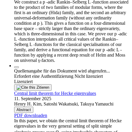
We construct a p -adic Rankin–Selberg L -function associated
to the product of two families of modular forms, where the
first is an ordinary (Hida) family, and the second an arbitrary
universal-deformation family (without any ordinarity
condition at p ). This gives a function on a four-dimensional
base space – strictly larger than the ordinary eigenvariety,
which is three-dimensional in this case. We prove our p -adic
L -function interpolates all critical values of the Rankin–
Selberg L -functions for the classical specialisations of our
family, and derive a functional equation for our p -adic L -
function by applying a recent deep result of Helm and Moss
on universal γ-factors.
Quellenangabe für das Dokument wird abgerufen...
Erfordert eine Authentifizierung
Nicht lizenziert
Lizenziert
Zitieren
Central limit theorem for Hecke eigenvalues
11. September 2025
Henry H. Kim, Satoshi Wakatsuki, Takuya Yamauchi
Abstract
PDF downloaden
In this paper, we obtain the central limit theorem of Hecke
eigenvalues in the very general setting of split simple