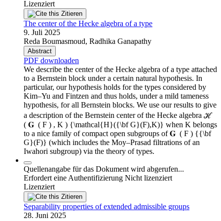
Lizenziert
Zitieren
The center of the Hecke algebra of a type
9. Juli 2025
Reda Boumasmoud, Radhika Ganapathy
Abstract
PDF downloaden
We describe the center of the Hecke algebra of a type attached
to a Bernstein block under a certain natural hypothesis. In
particular, our hypothesis holds for the types considered by
Kim–Yu and Fintzen and thus holds, under a mild tameness
hypothesis, for all Bernstein blocks. We use our results to give
a description of the Bernstein center of the Hecke algebra ℋ ⁢
( 𝐆 ⁢ ( F ) , K ) {\mathcal{H}({\bf G}(F),K)} when K belongs
to a nice family of compact open subgroups of 𝐆 ⁢ ( F ) {{\bf
G}(F)} (which includes the Moy–Prasad filtrations of an
Iwahori subgroup) via the theory of types.
Quellenangabe für das Dokument wird abgerufen...
Erfordert eine Authentifizierung
Nicht lizenziert
Lizenziert
Zitieren
Separability properties of extended admissible groups
28. Juni 2025