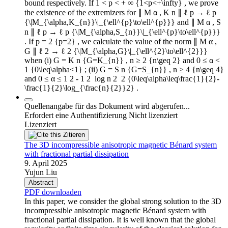
bound respectively. If 1 < p < + ∞ {1<p<+\infty} , we prove
the existence of the extremizers for ∥ M α , K n ∥ ℓ p → ℓ p
{\|M_{\alpha,K_{n}}\|_{\ell^{p}\to\ell^{p}}} and ∥ M α , S
n ∥ ℓ p → ℓ p {\|M_{\alpha,S_{n}}\|_{\ell^{p}\to\ell^{p}}}
. If p = 2 {p=2} , we calculate the value of the norm ∥ M α ,
G ∥ ℓ 2 → ℓ 2 {\|M_{\alpha,G}\|_{\ell^{2}\to\ell^{2}}}
when (i) G = K n {G=K_{n}} , n ≥ 2 {n\geq 2} and 0 ≤ α <
1 {0\leq\alpha<1} ; (ii) G = S n {G=S_{n}} , n ≥ 4 {n\geq 4}
and 0 ≤ α ≤ 1 2 - 1 2 ⁢ log n 2 ⁡ 2 {0\leq\alpha\leq\frac{1}{2}-
\frac{1}{2}\log_{\frac{n}{2}}2} .
Quellenangabe für das Dokument wird abgerufen...
Erfordert eine Authentifizierung
Nicht lizenziert
Lizenziert
Zitieren
The 3D incompressible anisotropic magnetic Bénard system
with fractional partial dissipation
9. April 2025
Yujun Liu
Abstract
PDF downloaden
In this paper, we consider the global strong solution to the 3D
incompressible anisotropic magnetic Bénard system with
fractional partial dissipation. It is well known that the global