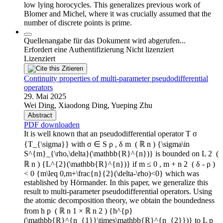
low lying horocycles. This generalizes previous work of
Blomer and Michel, where it was crucially assumed that the
number of discrete points is prime.
Quellenangabe für das Dokument wird abgerufen...
Erfordert eine Authentifizierung
Nicht lizenziert
Lizenziert
Zitieren
Continuity properties of multi-parameter pseudodifferential
operators
29. Mai 2025
Wei Ding, Xiaodong Ding, Yueping Zhu
Abstract
PDF downloaden
It is well known that an pseudodifferential operator T σ
{T_{\sigma}} with σ ∈ S ρ , δ m ⁢ ( ℝ n ) {\sigma\in
S^{m}_{\rho,\delta}(\mathbb{R}^{n})} is bounded on L 2 ⁢ (
ℝ n ) {L^{2}(\mathbb{R}^{n})} if m ≤ 0 , m + n 2 ⁢ ( δ - ρ )
< 0 {m\leq 0,m+\frac{n}{2}(\delta-\rho)<0} which was
established by Hörmander. In this paper, we generalize this
result to multi-parameter pseudodifferential operators. Using
the atomic decomposition theory, we obtain the boundedness
from h p ⁢ ( ℝ n 1 × ℝ n 2 ) {h^{p}
(\mathbb{R}^{n_{1}}\times\mathbb{R}^{n_{2}})} to L p ⁢