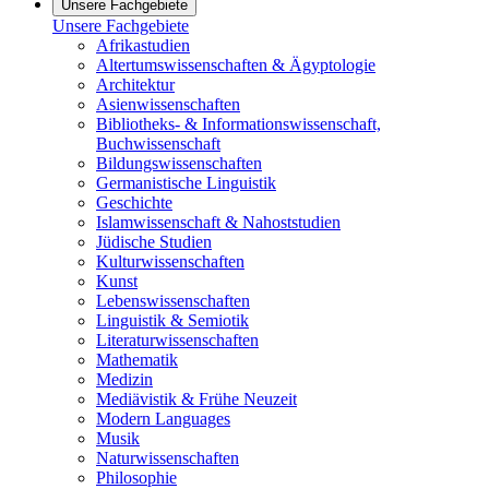
Unsere Fachgebiete
Unsere Fachgebiete
Afrikastudien
Altertumswissenschaften & Ägyptologie
Architektur
Asienwissenschaften
Bibliotheks- & Informationswissenschaft,
Buchwissenschaft
Bildungswissenschaften
Germanistische Linguistik
Geschichte
Islamwissenschaft & Nahoststudien
Jüdische Studien
Kulturwissenschaften
Kunst
Lebenswissenschaften
Linguistik & Semiotik
Literaturwissenschaften
Mathematik
Medizin
Mediävistik & Frühe Neuzeit
Modern Languages
Musik
Naturwissenschaften
Philosophie