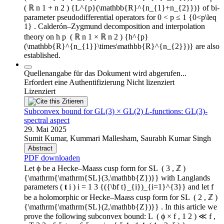
( ℝ n 1 + n 2 ) {L^{p}(\mathbb{R}^{n_{1}+n_{2}})} of bi-
parameter pseudodifferential operators for 0 < p ≤ 1 {0<p\leq
1} . Calderón–Zygmund decomposition and interpolation
theory on h p ⁢ ( ℝ n 1 × ℝ n 2 ) {h^{p}
(\mathbb{R}^{n_{1}}\times\mathbb{R}^{n_{2}})} are also
established.
Quellenangabe für das Dokument wird abgerufen...
Erfordert eine Authentifizierung
Nicht lizenziert
Lizenziert
Zitieren
Subconvex bound for GL(3) × GL(2)
L
-functions: GL(3)-
spectral aspect
29. Mai 2025
Sumit Kumar, Kummari Mallesham, Saurabh Kumar Singh
Abstract
PDF downloaden
Let ϕ be a Hecke–Maass cusp form for SL ⁢ ( 3 , ℤ )
{\mathrm{\mathrm{SL}(3,\mathbb{Z})}} with Langlands
parameters ( 𝐭 i ) i = 1 3 {({\bf t}_{i})_{i=1}^{3}} and let f
be a holomorphic or Hecke–Maass cusp form for SL ⁢ ( 2 , ℤ )
{\mathrm{\mathrm{SL}(2,\mathbb{Z})}} . In this article we
prove the following subconvex bound: L ⁢ ( ϕ × f , 1 2 ) ≪ f ,