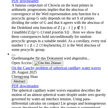
PDF downloaden
A famous conjecture of Chowla on the least primes in
arithmetic progressions implies that the abscissa of
convergence of the Weil representation zeta function for a
procyclic group G only depends on the set S of primes
dividing the order of G and that it agrees with the abscissa of
the Dedekind zeta function of ℤ [ p - 1 ∣ p ∉ S ]
{\mathbb{Z}[p^{-1}\mid p\not\in S]} . Here we show that
these consequences hold unconditionally for random
procyclic groups in a suitable model. As a corollary, every real
number 1 ≤ β ≤ 2 {1\leq\beta\leq 2} is the Weil abscissa of
some procyclic group.
Quellenangabe für das Dokument wird abgerufen...
Open Access
Zitieren
On the Cauchy problem of spherical capillary water waves
29. August 2025
Chengyang Shao
Abstract
PDF downloaden
The spherical capillary water waves equation describes the
motion of an almost spherical water droplet under zero gravity
governed by water-air interface tension. Using para-
differential calculus on compact Lie groups and homogeneous
spaces developed by the author, the system is symmetrized