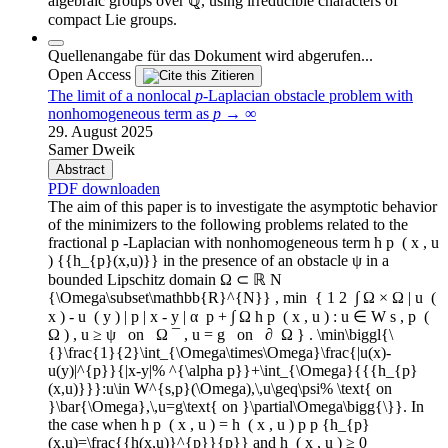
algebraic groups over ℚ, using irreducible characters of
compact Lie groups.
Quellenangabe für das Dokument wird abgerufen...
Open Access
Zitieren
The limit of a nonlocal
p
-Laplacian obstacle problem with
nonhomogeneous term as
p
→ ∞
29. August 2025
Samer Dweik
Abstract
PDF downloaden
The aim of this paper is to investigate the asymptotic behavior
of the minimizers to the following problems related to the
fractional p -Laplacian with nonhomogeneous term h p ⁢ ( x , u
) {{h_{p}(x,u)}} in the presence of an obstacle ψ in a
bounded Lipschitz domain Ω ⊂ ℝ N
{\Omega\subset\mathbb{R}^{N}} , min ⁡ { 1 2 ⁢ ∫ Ω × Ω | u ⁢ (
x ) - u ⁢ ( y ) | p | x - y | α ⁢ p + ∫ Ω h p ⁢ ( x , u ) : u ∈ W s , p ⁢ (
Ω ) , u ≥ ψ ⁢ on ⁢ Ω ¯ , u = g ⁢ on ⁢ ∂ ⁡ Ω } . \min\biggl{\
{}\frac{1}{2}\int_{\Omega\times\Omega}\frac{|u(x)-
u(y)|^{p}}{|x-y|% ^{\alpha p}}+\int_{\Omega}{{{h_{p}
(x,u)}}}:u\in W^{s,p}(\Omega),\,u\geq\psi% \text{ on
}\bar{\Omega},\,u=g\text{ on }\partial\Omega\bigg{\}}. In
the case when h p ⁢ ( x , u ) = h ⁢ ( x , u ) p p {h_{p}
(x,u)=\frac{{h(x,u)}^{p}}{p}} and h ⁢ ( x , u ) ≥ 0