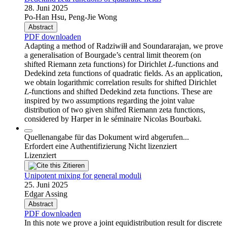
28. Juni 2025
Po-Han Hsu, Peng-Jie Wong
Abstract
PDF downloaden
Adapting a method of Radziwiłł and Soundararajan, we prove
a generalisation of Bourgade’s central limit theorem (on
shifted Riemann zeta functions) for Dirichlet 𝐿-functions and
Dedekind zeta functions of quadratic fields. As an application,
we obtain logarithmic correlation results for shifted Dirichlet
𝐿-functions and shifted Dedekind zeta functions. These are
inspired by two assumptions regarding the joint value
distribution of two given shifted Riemann zeta functions,
considered by Harper in le séminaire Nicolas Bourbaki.
Quellenangabe für das Dokument wird abgerufen...
Erfordert eine Authentifizierung
Nicht lizenziert
Lizenziert
Zitieren
Unipotent mixing for general moduli
25. Juni 2025
Edgar Assing
Abstract
PDF downloaden
In this note we prove a joint equidistribution result for discrete