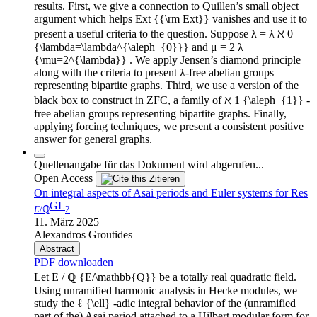
results. First, we give a connection to Quillen’s small object
argument which helps Ext {{\rm Ext}} vanishes and use it to
present a useful criteria to the question. Suppose λ = λ ℵ 0
{\lambda=\lambda^{\aleph_{0}}} and μ = 2 λ
{\mu=2^{\lambda}} . We apply Jensen’s diamond principle
along with the criteria to present λ-free abelian groups
representing bipartite graphs. Third, we use a version of the
black box to construct in ZFC, a family of ℵ 1 {\aleph_{1}} -
free abelian groups representing bipartite graphs. Finally,
applying forcing techniques, we present a consistent positive
answer for general graphs.
Quellenangabe für das Dokument wird abgerufen...
Open Access
Zitieren
On integral aspects of Asai periods and Euler systems for Res
GL
E
/ℚ
2
11. März 2025
Alexandros Groutides
Abstract
PDF downloaden
Let E / ℚ {E/\mathbb{Q}} be a totally real quadratic field.
Using unramified harmonic analysis in Hecke modules, we
study the ℓ {\ell} -adic integral behavior of the (unramified
part of the) Asai period attached to a Hilbert modular form for