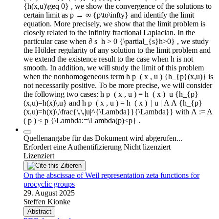
{h(x,u)\geq 0} , we show the convergence of the solutions to
certain limit as p → ∞ {p\to\infty} and identify the limit
equation. More precisely, we show that the limit problem is
closely related to the infinity fractional Laplacian. In the
particular case when ∂ s ⁡ h > 0 {\partial_{s}h>0} , we study
the Hölder regularity of any solution to the limit problem and
we extend the existence result to the case when h is not
smooth. In addition, we will study the limit of this problem
when the nonhomogeneous term h p ⁢ ( x , u ) {h_{p}(x,u)} is
not necessarily positive. To be more precise, we will consider
the following two cases: h p ⁢ ( x , u ) = h ⁢ ( x ) ⁢ u {h_{p}
(x,u)=h(x)\,u} and h p ⁢ ( x , u ) = h ⁢ ( x ) ⁢ | u | Λ Λ {h_{p}
(x,u)=h(x)\,\frac{\,\,|u|^{\Lambda}}{\Lambda}} with Λ := Λ ⁢
( p ) < p {\Lambda:=\Lambda(p)<p} .
Quellenangabe für das Dokument wird abgerufen...
Erfordert eine Authentifizierung
Nicht lizenziert
Lizenziert
Zitieren
On the abscissae of Weil representation zeta functions for
procyclic groups
29. August 2025
Steffen Kionke
Abstract