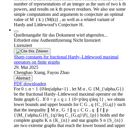
number of representations of an integer as the sum of two k th
powers, and results on k th power residues. We also use some
simple computations and arguments to conjecture an optimal
value of M ⁢ ( k ) {M(k)} , as well as a related variant of
Hardy and Littlewood’s Conjecture H.
Quellenangabe für das Dokument wird abgerufen...
Erfordert eine Authentifizierung
Nicht lizenziert
Lizenziert
Zitieren
Sharp constants for fractional Hardy–Littlewood maximal
operators on finite graphs
29. Mai 2025
Chenghao Xiang, Fayou Zhao
Abstract
PDF downloaden
For 0 ≤ α < 1 {0\leq\alpha<1} , let M α , G {M_{\alpha,G}}
be the fractional Hardy–Littlewood maximal operator on the
finite graph G . If 0 < p ≤ q ≤ 1 {0<p\leq q\leq 1} , we obtain
lower bounds and upper bounds for C G , q {C_{G,q}} such
that the inequality ∥ M α , G ⁢ f ∥ q ≤ C G , q ⁢ ∥ f ∥ p
{\|M_{\alpha,G}f\|_{q}\leq C_{G,q}\|f\|_{p}} holds and the
complete graphs K n {K_{n}} and star graphs S n {S_{n}}
are two extreme graphs that reach the lower bound and upper