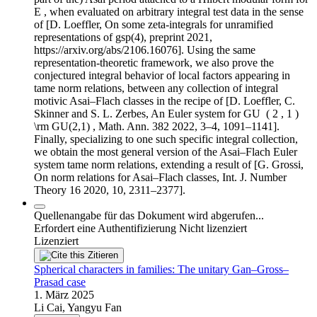
E , when evaluated on arbitrary integral test data in the sense
of [D. Loeffler, On some zeta-integrals for unramified
representations of gsp(4), preprint 2021,
https://arxiv.org/abs/2106.16076]. Using the same
representation-theoretic framework, we also prove the
conjectured integral behavior of local factors appearing in
tame norm relations, between any collection of integral
motivic Asai–Flach classes in the recipe of [D. Loeffler, C.
Skinner and S. L. Zerbes, An Euler system for GU ⁢ ( 2 , 1 )
\rm GU(2,1) , Math. Ann. 382 2022, 3–4, 1091–1141].
Finally, specializing to one such specific integral collection,
we obtain the most general version of the Asai–Flach Euler
system tame norm relations, extending a result of [G. Grossi,
On norm relations for Asai–Flach classes, Int. J. Number
Theory 16 2020, 10, 2311–2377].
Quellenangabe für das Dokument wird abgerufen...
Erfordert eine Authentifizierung
Nicht lizenziert
Lizenziert
Zitieren
Spherical characters in families: The unitary Gan–Gross–
Prasad case
1. März 2025
Li Cai, Yangyu Fan