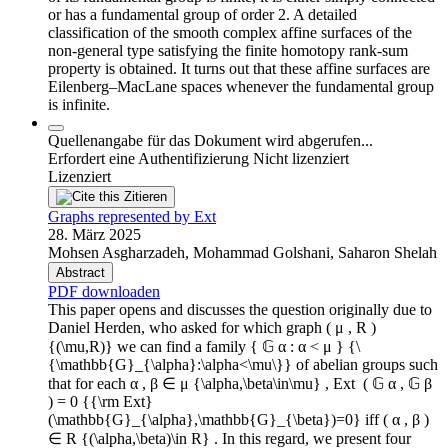
or has a fundamental group of order 2. A detailed
classification of the smooth complex affine surfaces of the
non-general type satisfying the finite homotopy rank-sum
property is obtained. It turns out that these affine surfaces are
Eilenberg–MacLane spaces whenever the fundamental group
is infinite.
Quellenangabe für das Dokument wird abgerufen...
Erfordert eine Authentifizierung
Nicht lizenziert
Lizenziert
Zitieren
Graphs represented by Ext
28. März 2025
Mohsen Asgharzadeh, Mohammad Golshani, Saharon Shelah
Abstract
PDF downloaden
This paper opens and discusses the question originally due to
Daniel Herden, who asked for which graph ( μ , R )
{(\mu,R)} we can find a family { 𝔾 α : α < μ } {\
{\mathbb{G}_{\alpha}:\alpha<\mu\}} of abelian groups such
that for each α , β ∈ μ {\alpha,\beta\in\mu} , Ext ⁢ ( 𝔾 α , 𝔾 β
) = 0 {{\rm Ext}
(\mathbb{G}_{\alpha},\mathbb{G}_{\beta})=0} iff ( α , β )
∈ R {(\alpha,\beta)\in R} . In this regard, we present four