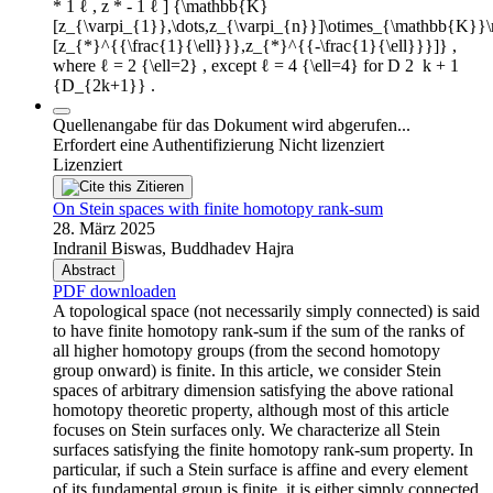
* 1 ℓ , z * - 1 ℓ ] {\mathbb{K}
[z_{\varpi_{1}},\dots,z_{\varpi_{n}}]\otimes_{\mathbb{K
[z_{*}^{{\frac{1}{\ell}}},z_{*}^{{-\frac{1}{\ell}}}]} ,
where ℓ = 2 {\ell=2} , except ℓ = 4 {\ell=4} for D 2 ⁢ k + 1
{D_{2k+1}} .
Quellenangabe für das Dokument wird abgerufen...
Erfordert eine Authentifizierung
Nicht lizenziert
Lizenziert
Zitieren
On Stein spaces with finite homotopy rank-sum
28. März 2025
Indranil Biswas, Buddhadev Hajra
Abstract
PDF downloaden
A topological space (not necessarily simply connected) is said
to have finite homotopy rank-sum if the sum of the ranks of
all higher homotopy groups (from the second homotopy
group onward) is finite. In this article, we consider Stein
spaces of arbitrary dimension satisfying the above rational
homotopy theoretic property, although most of this article
focuses on Stein surfaces only. We characterize all Stein
surfaces satisfying the finite homotopy rank-sum property. In
particular, if such a Stein surface is affine and every element
of its fundamental group is finite, it is either simply connected