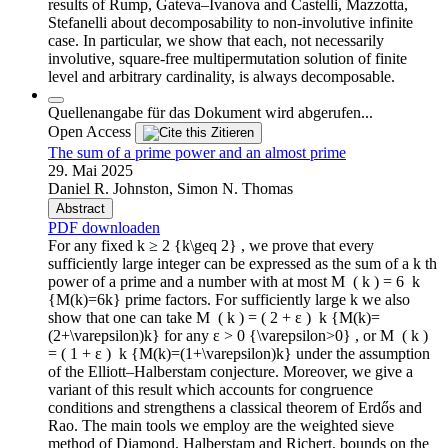
results of Rump, Gateva–Ivanova and Castelli, Mazzotta,
Stefanelli about decomposability to non-involutive infinite
case. In particular, we show that each, not necessarily
involutive, square-free multipermutation solution of finite
level and arbitrary cardinality, is always decomposable.
Quellenangabe für das Dokument wird abgerufen...
Open Access
Zitieren
The sum of a prime power and an almost prime
29. Mai 2025
Daniel R. Johnston, Simon N. Thomas
Abstract
PDF downloaden
For any fixed k ≥ 2 {k\geq 2} , we prove that every
sufficiently large integer can be expressed as the sum of a k th
power of a prime and a number with at most M ⁢ ( k ) = 6 ⁢ k
{M(k)=6k} prime factors. For sufficiently large k we also
show that one can take M ⁢ ( k ) = ( 2 + ε ) ⁢ k {M(k)=
(2+\varepsilon)k} for any ε > 0 {\varepsilon>0} , or M ⁢ ( k )
= ( 1 + ε ) ⁢ k {M(k)=(1+\varepsilon)k} under the assumption
of the Elliott–Halberstam conjecture. Moreover, we give a
variant of this result which accounts for congruence
conditions and strengthens a classical theorem of Erdős and
Rao. The main tools we employ are the weighted sieve
method of Diamond, Halberstam and Richert, bounds on the