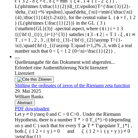
ϵ T 3 2 - δ ξ + ϵ , δ ξ = min ⁡ { ξ 4 , 1 4 ⁢ ( 1 - 2 ⁢ ξ ) } ,
L(\phi\times f,\tfrac{1}{2})\ll_{f,\epsilon}T^{\frac{3}{2}-
\delta_{\xi}+% \epsilon},\quad\delta_{\xi}=\min\{\tfrac{\xi}
{4},\tfrac{1}{4}(1-2\xi)\}, for the central value L ⁢ ( ϕ × f , 1 2
) {L(\phi\times f,\frac{1}{2})} in the GL ⁢ ( 3 )
{\mathrm{GL}(3)} -spectral aspect, where ( 𝐭 i ) i = 1 3
{({\bf t}_{i})_{i=1}^{3}} satisfies | 𝐭 3 - 𝐭 2 | ≍ T 1 - ξ , 𝐭 i ≍
T , i = 1 , 2 , 3 , |{\bf t}_{3}-{\bf t}_{2}|\asymp T^{1-
\xi},\quad{\bf t}_{i}\asymp T,\quad i=1,2% ,3, with ξ a real
number such that 0 < ξ < 1 2 {0<\xi<\frac{1}{2}} .
Quellenangabe für das Dokument wird abgerufen...
Erfordert eine Authentifizierung
Nicht lizenziert
Lizenziert
Zitieren
Shifting the ordinates of zeros of the Riemann zeta function
29. Mai 2025
William Banks
Abstract
PDF downloaden
Let y ≠ 0 y\neq 0 and C > 0 C>0 . Under the Riemann
Hypothesis, there is a number T * > 0 T_{*}>0 (depending
on y and C ) such that for every T ⩾ T * T\geqslant T_{*} ,
both ζ ⁢ ( 1 2 + i ⁢ γ ) = 0 and ζ ⁢ ( 1 2 + i ⁢ ( γ + y ) ) ≠ 0
\zeta(\frac{1}