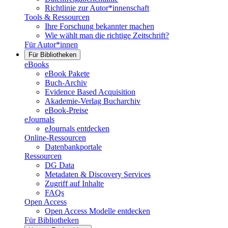
Richtlinie zur Autor*innenschaft
Tools & Ressourcen
Ihre Forschung bekannter machen
Wie wählt man die richtige Zeitschrift?
Für Autor*innen
Für Bibliotheken
eBooks
eBook Pakete
Buch-Archiv
Evidence Based Acquisition
Akademie-Verlag Bucharchiv
eBook-Preise
eJournals
eJournals entdecken
Online-Ressourcen
Datenbankportale
Ressourcen
DG Data
Metadaten & Discovery Services
Zugriff auf Inhalte
FAQs
Open Access
Open Access Modelle entdecken
Für Bibliotheken