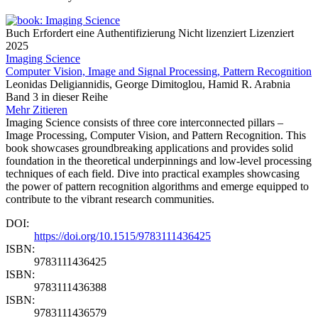
Buch
Erfordert eine Authentifizierung
Nicht lizenziert
Lizenziert
2025
Imaging Science
Computer Vision, Image and Signal Processing, Pattern Recognition
Leonidas Deligiannidis, George Dimitoglou, Hamid R. Arabnia
Band 3 in dieser Reihe
Mehr
Zitieren
Imaging Science consists of three core interconnected pillars –
Image Processing, Computer Vision, and Pattern Recognition. This
book showcases groundbreaking applications and provides solid
foundation in the theoretical underpinnings and low-level processing
techniques of each field. Dive into practical examples showcasing
the power of pattern recognition algorithms and emerge equipped to
contribute to the vibrant research communities.
DOI:
https://doi.org/10.1515/9783111436425
ISBN:
9783111436425
ISBN:
9783111436388
ISBN:
9783111436579