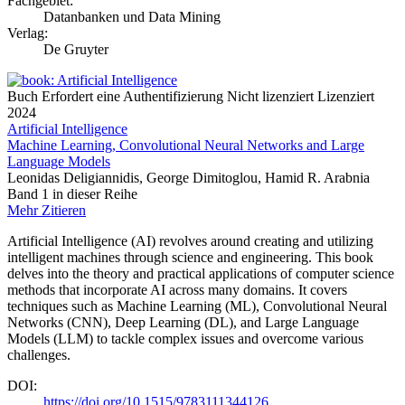
Fachgebiet:
Datanbanken und Data Mining
Verlag:
De Gruyter
Buch
Erfordert eine Authentifizierung
Nicht lizenziert
Lizenziert
2024
Artificial Intelligence
Machine Learning, Convolutional Neural Networks and Large
Language Models
Leonidas Deligiannidis, George Dimitoglou, Hamid R. Arabnia
Band 1 in dieser Reihe
Mehr
Zitieren
Artificial Intelligence (AI) revolves around creating and utilizing
intelligent machines through science and engineering. This book
delves into the theory and practical applications of computer science
methods that incorporate AI across many domains. It covers
techniques such as Machine Learning (ML), Convolutional Neural
Networks (CNN), Deep Learning (DL), and Large Language
Models (LLM) to tackle complex issues and overcome various
challenges.
DOI:
https://doi.org/10.1515/9783111344126