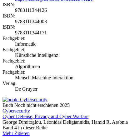
ISBN:
9783111344126
ISBN:
9783111344003
ISBN:
9783111344171
Fachgebiet:
Informatik
Fachgebiet:
Künstliche Intelligenz
Fachgebiet:
Algorithmen
Fachgebiet:
Mensch Maschine Interaktion
Verlag:
De Gruyter
Buch
Noch nicht erschienen
2025
Cybersecurity
Cyber Defense, Privacy and Cyber Warfare
George Dimitoglou, Leonidas Deligiannidis, Hamid R. Arabnia
Band 4 in dieser Reihe
Mehr
Zitieren