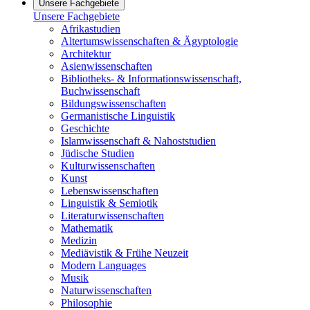
Unsere Fachgebiete
Unsere Fachgebiete
Afrikastudien
Altertumswissenschaften & Ägyptologie
Architektur
Asienwissenschaften
Bibliotheks- & Informationswissenschaft,
Buchwissenschaft
Bildungswissenschaften
Germanistische Linguistik
Geschichte
Islamwissenschaft & Nahoststudien
Jüdische Studien
Kulturwissenschaften
Kunst
Lebenswissenschaften
Linguistik & Semiotik
Literaturwissenschaften
Mathematik
Medizin
Mediävistik & Frühe Neuzeit
Modern Languages
Musik
Naturwissenschaften
Philosophie