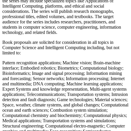
the series may include specialized topics like Applications of
Intelligent Computing, platforms, and ethical and social
considerations. The series will publish research monographs,
professional titles, edited volumes, and textbooks. The target
audience for the series includes researchers, practitioners, and
students in computer science, computer engineering, information
technology, and related fields.
Book proposals are solicited for consideration in all topics in
Computer Science and Intelligent Computing including, but not
limited to:
Pattern recognition applications; Machine vision; Brain-machine
interface; Embodied robotics; Biometrics; Computational biology;
Bioinformatics; Image and signal processing; Information mining
and forecasting; Sensor networks; Information processing; Internet
and multimedia; DNA computing; Machine learning applications;
Expert Systems and knowledge representation, Multi-agent systems
applications; Telecommunications; Transportation systems; Intrusion
detection and fault diagnosis; Game technologies; Material sciences;
Space, weather, climate systems, and global changes; Computational
ocean and earth sciences; Combustion system simulation;
Computational chemistry and biochemistry; Computational physics;
Medical applications; Transportation systems and simulations;
Structural engineering; Computational electro-magnetic; Computer