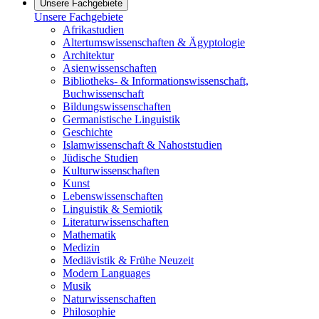
Unsere Fachgebiete
Unsere Fachgebiete
Afrikastudien
Altertumswissenschaften & Ägyptologie
Architektur
Asienwissenschaften
Bibliotheks- & Informationswissenschaft,
Buchwissenschaft
Bildungswissenschaften
Germanistische Linguistik
Geschichte
Islamwissenschaft & Nahoststudien
Jüdische Studien
Kulturwissenschaften
Kunst
Lebenswissenschaften
Linguistik & Semiotik
Literaturwissenschaften
Mathematik
Medizin
Mediävistik & Frühe Neuzeit
Modern Languages
Musik
Naturwissenschaften
Philosophie