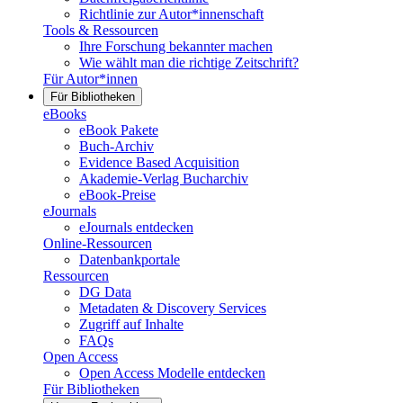
Richtlinie zur Autor*innenschaft
Tools & Ressourcen
Ihre Forschung bekannter machen
Wie wählt man die richtige Zeitschrift?
Für Autor*innen
Für Bibliotheken
eBooks
eBook Pakete
Buch-Archiv
Evidence Based Acquisition
Akademie-Verlag Bucharchiv
eBook-Preise
eJournals
eJournals entdecken
Online-Ressourcen
Datenbankportale
Ressourcen
DG Data
Metadaten & Discovery Services
Zugriff auf Inhalte
FAQs
Open Access
Open Access Modelle entdecken
Für Bibliotheken