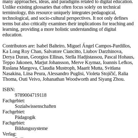
many approaches, ideas, and paradigms related to digital education.
Unlike existing glossaries that often focus solely on technical
terminology, this resource uniquely integrates pedagogical,
technological, and socio-cultural perspectives. It not only defines
terms but also critically examines their implications for teaching and
learning, providing a more holistic understanding of digital
education.
Contributors are: Isabel Balteiro, Miguel Ángel Campos-Pardillos,
Ka Long Roy Chan, Salvatore Ciancitto, Liubov Darzhinova,
Derya Duran, Georgios Ellinas, Stella Hadjistassou, Pascal Hohaus,
Teppo Jakonen, Marjut Johansson, Merve Kıymaz, Ioannis Lefkos,
Ruslana Margova, Claudia Mustroph, Maarit Mutta, Svitlana
Nasakina, Liisa Peura, Alessandro Puglisi, Violeta Stojičić, Ralia
Thoma, Outi Veivo, Johanathan Woodworth and Siyang Zhou.
ISBN:
9789004719118
Fachgebiet:
Sozialwissenschaften
Fachgebiet:
Pädagogik
Fachgebiet:
Bildungssysteme
Verlag: