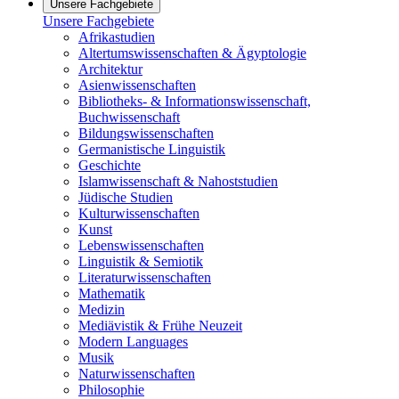
Unsere Fachgebiete
Unsere Fachgebiete
Afrikastudien
Altertumswissenschaften & Ägyptologie
Architektur
Asienwissenschaften
Bibliotheks- & Informationswissenschaft,
Buchwissenschaft
Bildungswissenschaften
Germanistische Linguistik
Geschichte
Islamwissenschaft & Nahoststudien
Jüdische Studien
Kulturwissenschaften
Kunst
Lebenswissenschaften
Linguistik & Semiotik
Literaturwissenschaften
Mathematik
Medizin
Mediävistik & Frühe Neuzeit
Modern Languages
Musik
Naturwissenschaften
Philosophie