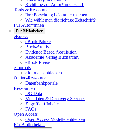
Richtlinie zur Autor*innenschaft
Tools & Ressourcen
Ihre Forschung bekannter machen
Wie wählt man die richtige Zeitschrift?
Für Autor*innen
Für Bibliotheken
eBooks
eBook Pakete
Buch-Archiv
Evidence Based Acquisition
Akademie-Verlag Bucharchiv
eBook-Preise
eJournals
eJournals entdecken
Online-Ressourcen
Datenbankportale
Ressourcen
DG Data
Metadaten & Discovery Services
Zugriff auf Inhalte
FAQs
Open Access
Open Access Modelle entdecken
Für Bibliotheken