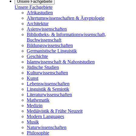
Unsere Fachgebiete
Unsere Fachgebiete
Afrikastudien
Altertumswissenschaften & Ägyptologie
Architektur
Asienwissenschaften
Bibliotheks- & Informationswissenschaft,
Buchwissenschaft
Bildungswissenschaften
Germanistische Linguistik
Geschichte
Islamwissenschaft & Nahoststudien
Jüdische Studien
Kulturwissenschaften
Kunst
Lebenswissenschaften
Linguistik & Semiotik
Literaturwissenschaften
Mathematik
Medizin
Mediävistik & Frühe Neuzeit
Modern Languages
Musik
Naturwissenschaften
Philosophie