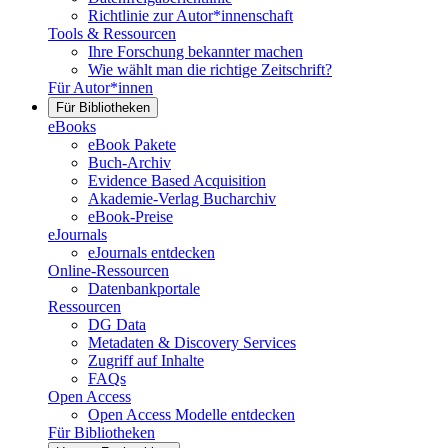
Richtlinie zur Autor*innenschaft
Tools & Ressourcen
Ihre Forschung bekannter machen
Wie wählt man die richtige Zeitschrift?
Für Autor*innen
Für Bibliotheken
eBooks
eBook Pakete
Buch-Archiv
Evidence Based Acquisition
Akademie-Verlag Bucharchiv
eBook-Preise
eJournals
eJournals entdecken
Online-Ressourcen
Datenbankportale
Ressourcen
DG Data
Metadaten & Discovery Services
Zugriff auf Inhalte
FAQs
Open Access
Open Access Modelle entdecken
Für Bibliotheken