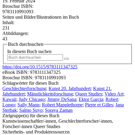
19. Februar 2024
Broschur ISBN:
9783110991093
Seiten und Bilder/Illustrationen im Buch
Inhalt:
231
Abbildungen:
43
Buch durchsuchen
In diesem Buch suchen
https://doi.org/10.1515/9783111347325
eBook ISBN:
9783111347325
Broschur ISBN:
9783110991093
Schlagwörter für dieses Buch
Geschlechterforschung
;
Kunst 20. Jahrhundert
;
Kunst 21.
Jahrhundert
;
Männlichkeitsforschung
;
Queer Studies
;
Video Art
;
Kawaii
;
Judy Chicago
;
Jimmy DeSana
;
Ektor Garcia
;
Robert
Longo
;
Sally Mann
;
Robert Mapplethorpe
;
Pierre et Gilles
;
Jana
Sterbak
;
Salmo Suyo
;
Soraya Zaman
Zielgruppe(n) für dieses Buch
Kunstwissenschaftler/-innen, Geschlechterforscher/-innen,
Forscher/-innen Queer Studies
Sicherheits- und Produktressourcen