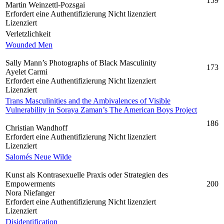
159
Martin Weinzettl-Pozsgai
Erfordert eine Authentifizierung
Nicht lizenziert
Lizenziert
Verletzlichkeit
Wounded Men
Sally Mann’s Photographs of Black Masculinity
173
Ayelet Carmi
Erfordert eine Authentifizierung
Nicht lizenziert
Lizenziert
Trans Masculinities and the Ambivalences of Visible
Vulnerability in Soraya Zaman’s The American Boys Project
186
Christian Wandhoff
Erfordert eine Authentifizierung
Nicht lizenziert
Lizenziert
Salomés Neue Wilde
Kunst als Kontrasexuelle Praxis oder Strategien des
Empowerments
200
Nora Niefanger
Erfordert eine Authentifizierung
Nicht lizenziert
Lizenziert
Disidentification