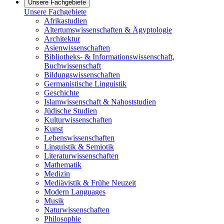
Unsere Fachgebiete
Unsere Fachgebiete
Afrikastudien
Altertumswissenschaften & Ägyptologie
Architektur
Asienwissenschaften
Bibliotheks- & Informationswissenschaft,
Buchwissenschaft
Bildungswissenschaften
Germanistische Linguistik
Geschichte
Islamwissenschaft & Nahoststudien
Jüdische Studien
Kulturwissenschaften
Kunst
Lebenswissenschaften
Linguistik & Semiotik
Literaturwissenschaften
Mathematik
Medizin
Mediävistik & Frühe Neuzeit
Modern Languages
Musik
Naturwissenschaften
Philosophie