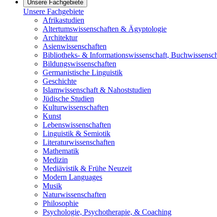
Unsere Fachgebiete
Unsere Fachgebiete
Afrikastudien
Altertumswissenschaften & Ägyptologie
Architektur
Asienwissenschaften
Bibliotheks- & Informationswissenschaft, Buchwissensch
Bildungswissenschaften
Germanistische Linguistik
Geschichte
Islamwissenschaft & Nahoststudien
Jüdische Studien
Kulturwissenschaften
Kunst
Lebenswissenschaften
Linguistik & Semiotik
Literaturwissenschaften
Mathematik
Medizin
Mediävistik & Frühe Neuzeit
Modern Languages
Musik
Naturwissenschaften
Philosophie
Psychologie, Psychotherapie, & Coaching