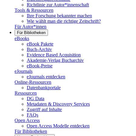
Richtlinie zur Autor*innenschaft
Tools & Ressourcen
Ihre Forschung bekannter machen
Wie wählt man die richtige Zeitschrift?
Für Autor*innen
Für Bibliotheken
eBooks
eBook Pakete
Buch-Archiv
Evidence Based Acquisition
Akademie-Verlag Bucharchiv
eBook-Preise
eJournals
eJournals entdecken
Online-Ressourcen
Datenbankportale
Ressourcen
DG Data
Metadaten & Discovery Services
Zugriff auf Inhalte
FAQs
Open Access
Open Access Modelle entdecken
Für Bibliotheken