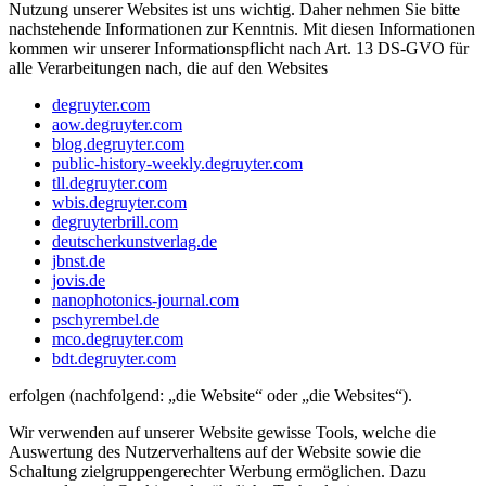
Nutzung unserer Websites ist uns wichtig. Daher nehmen Sie bitte
nachstehende Informationen zur Kenntnis. Mit diesen Informationen
kommen wir unserer Informationspflicht nach Art. 13 DS-GVO für
alle Verarbeitungen nach, die auf den Websites
degruyter.com
aow.degruyter.com
blog.degruyter.com
public-history-weekly.degruyter.com
tll.degruyter.com
wbis.degruyter.com
degruyterbrill.com
deutscherkunstverlag.de
jbnst.de
jovis.de
nanophotonics-journal.com
pschyrembel.de
mco.degruyter.com
bdt.degruyter.com
erfolgen (nachfolgend: „die Website“ oder „die Websites“).
Wir verwenden auf unserer Website gewisse Tools, welche die
Auswertung des Nutzerverhaltens auf der Website sowie die
Schaltung zielgruppengerechter Werbung ermöglichen. Dazu