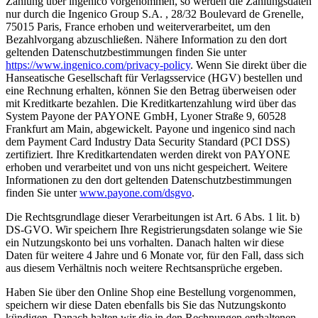
Zahlung über ingenico vorgenommen, so werden die Zahlungsdaten
nur durch die Ingenico Group S.A. , 28/32 Boulevard de Grenelle,
75015 Paris, France erhoben und weiterverarbeitet, um den
Bezahlvorgang abzuschließen. Nähere Information zu den dort
geltenden Datenschutzbestimmungen finden Sie unter
https://www.ingenico.com/privacy-policy
. Wenn Sie direkt über die
Hanseatische Gesellschaft für Verlagsservice (HGV) bestellen und
eine Rechnung erhalten, können Sie den Betrag überweisen oder
mit Kreditkarte bezahlen. Die Kreditkartenzahlung wird über das
System Payone der PAYONE GmbH, Lyoner Straße 9, 60528
Frankfurt am Main, abgewickelt. Payone und ingenico sind nach
dem Payment Card Industry Data Security Standard (PCI DSS)
zertifiziert. Ihre Kreditkartendaten werden direkt von PAYONE
erhoben und verarbeitet und von uns nicht gespeichert. Weitere
Informationen zu den dort geltenden Datenschutzbestimmungen
finden Sie unter
www.payone.com/dsgvo
.
Die Rechtsgrundlage dieser Verarbeitungen ist Art. 6 Abs. 1 lit. b)
DS-GVO. Wir speichern Ihre Registrierungsdaten solange wie Sie
ein Nutzungskonto bei uns vorhalten. Danach halten wir diese
Daten für weitere 4 Jahre und 6 Monate vor, für den Fall, dass sich
aus diesem Verhältnis noch weitere Rechtsansprüche ergeben.
Haben Sie über den Online Shop eine Bestellung vorgenommen,
speichern wir diese Daten ebenfalls bis Sie das Nutzungskonto
kündigen. Danach halten wir die in den Rechnungen enthaltenen