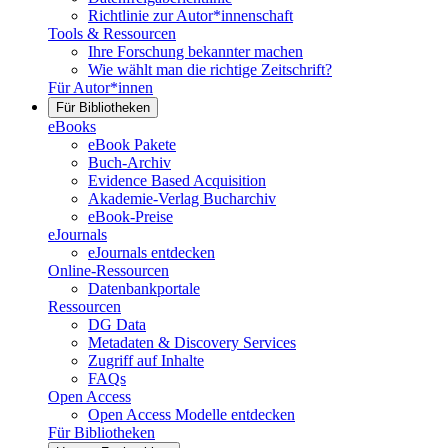
Richtlinie zur Autor*innenschaft
Tools & Ressourcen
Ihre Forschung bekannter machen
Wie wählt man die richtige Zeitschrift?
Für Autor*innen
Für Bibliotheken
eBooks
eBook Pakete
Buch-Archiv
Evidence Based Acquisition
Akademie-Verlag Bucharchiv
eBook-Preise
eJournals
eJournals entdecken
Online-Ressourcen
Datenbankportale
Ressourcen
DG Data
Metadaten & Discovery Services
Zugriff auf Inhalte
FAQs
Open Access
Open Access Modelle entdecken
Für Bibliotheken