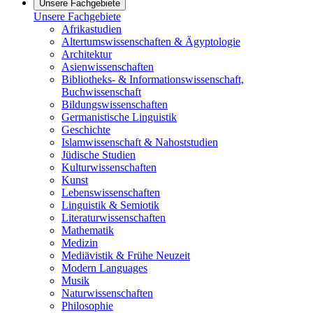
Unsere Fachgebiete
Unsere Fachgebiete
Afrikastudien
Altertumswissenschaften & Ägyptologie
Architektur
Asienwissenschaften
Bibliotheks- & Informationswissenschaft,
Buchwissenschaft
Bildungswissenschaften
Germanistische Linguistik
Geschichte
Islamwissenschaft & Nahoststudien
Jüdische Studien
Kulturwissenschaften
Kunst
Lebenswissenschaften
Linguistik & Semiotik
Literaturwissenschaften
Mathematik
Medizin
Mediävistik & Frühe Neuzeit
Modern Languages
Musik
Naturwissenschaften
Philosophie