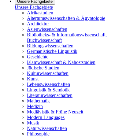
Unsere Fachgebiete
Unsere Fachgebiete
Afrikastudien
Altertumswissenschaften & Ägyptologie
Architektur
Asienwissenschaften
Bibliotheks- & Informationswissenschaft,
Buchwissenschaft
Bildungswissenschaften
Germanistische Linguistik
Geschichte
Islamwissenschaft & Nahoststudien
Jüdische Studien
Kulturwissenschaften
Kunst
Lebenswissenschaften
Linguistik & Semiotik
Literaturwissenschaften
Mathematik
Medizin
Mediävistik & Frühe Neuzeit
Modern Languages
Musik
Naturwissenschaften
Philosophie