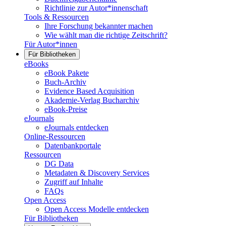
Richtlinie zur Autor*innenschaft
Tools & Ressourcen
Ihre Forschung bekannter machen
Wie wählt man die richtige Zeitschrift?
Für Autor*innen
Für Bibliotheken
eBooks
eBook Pakete
Buch-Archiv
Evidence Based Acquisition
Akademie-Verlag Bucharchiv
eBook-Preise
eJournals
eJournals entdecken
Online-Ressourcen
Datenbankportale
Ressourcen
DG Data
Metadaten & Discovery Services
Zugriff auf Inhalte
FAQs
Open Access
Open Access Modelle entdecken
Für Bibliotheken