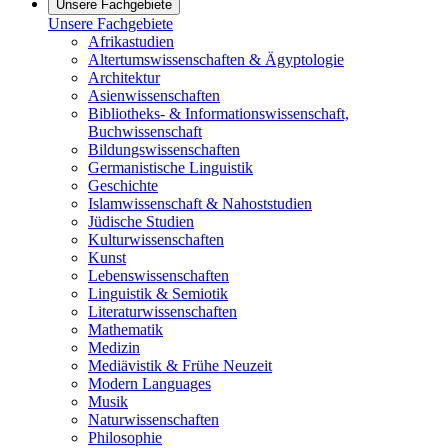
Unsere Fachgebiete
Unsere Fachgebiete
Afrikastudien
Altertumswissenschaften & Ägyptologie
Architektur
Asienwissenschaften
Bibliotheks- & Informationswissenschaft,
Buchwissenschaft
Bildungswissenschaften
Germanistische Linguistik
Geschichte
Islamwissenschaft & Nahoststudien
Jüdische Studien
Kulturwissenschaften
Kunst
Lebenswissenschaften
Linguistik & Semiotik
Literaturwissenschaften
Mathematik
Medizin
Mediävistik & Frühe Neuzeit
Modern Languages
Musik
Naturwissenschaften
Philosophie