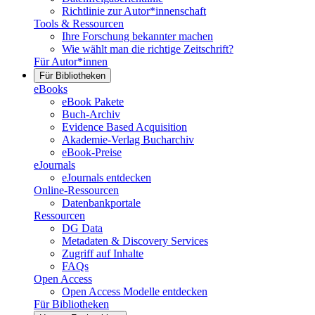
Richtlinie zur Autor*innenschaft
Tools & Ressourcen
Ihre Forschung bekannter machen
Wie wählt man die richtige Zeitschrift?
Für Autor*innen
Für Bibliotheken
eBooks
eBook Pakete
Buch-Archiv
Evidence Based Acquisition
Akademie-Verlag Bucharchiv
eBook-Preise
eJournals
eJournals entdecken
Online-Ressourcen
Datenbankportale
Ressourcen
DG Data
Metadaten & Discovery Services
Zugriff auf Inhalte
FAQs
Open Access
Open Access Modelle entdecken
Für Bibliotheken